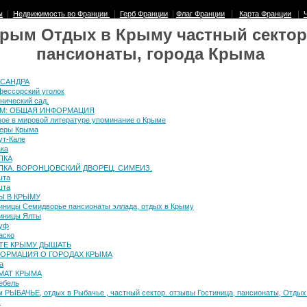
|
|
|
|
|
ы
Недвижимость во Франции
Герб Франции
Флаг Франции
Карта Франции
рым Отдых в Крыму частный сектор
пансионаты, города Крыма
САНДРА
ессорский уголок
нический сад.
М: ОБЩАЯ ИНФОРМАЦИЯ
ое в мировой литературе упоминание о Крыме
еры Крыма
ут-Кале
ка
ПКА
ПКА. ВОРОНЦОВСКИЙ ДВОРЕЦ. СИМЕИЗ.
шта
шта
Ы В КРЫМУ
иницы Семидворье пансионаты эллада, отдых в Крыму
иницы Ялты
зуф
аско
ТЕ КРЫМУ ДЫШАТЬ
ОРМАЦИЯ О ГОРОДАХ КРЫМА
а
МАТ КРЫМА
ебель
 РЫБАЧЬЕ, отдых в Рыбачье , частный сектор. отзывы Гостиница, пансионаты, Отдых
у