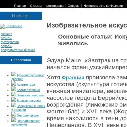
|
|
|
|
Главная
Отзывы
Фотографии
Опросы
Недвижимость во Франции
Навигация
Изобразительное иску
На главную
главная
Основные статьи: Иск
отзывы
живопись
фотографии
опросы
предварительный заказ
Эдуар Мане, «Завтрак на тр
Справочная
начался французскийимпре
Административное
Хотя
произвела зам
Франция
деление
искусства (скульптура готи
Архитектура
книжная миниатюра, верши
Благосостояние
Внешняя политика
часослов герцога Беррийско
Водные ресурсы
возрождения (лиможские эм
Вооружённые силы
и полиция
Фонтенбло) и XVII века (Жо
Высшие школы
время находилось в тени др
Географическое
Нидерландов. В XVII веке 
положение