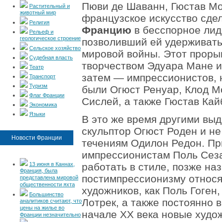
Пюви де Шаванн, Гюстав Мор
Растительный и
животный мир
французское искусство сде
Религия
Францию
в бесспорное лид
Рельеф и
геологическое строение
позволивший ей удерживать
Сельское хозяйство
мировой войны. Этот прорыв
Судебная власть
творчеством Эдуара Мане и 
Театр
затем — импрессионистов, 
Транспорт
Туризм
были Огюст Ренуар, Клод М
Флаг Франции
Сислей, а также Гюстав Кай
Экономика
Языки
В это же время другими в
скульптор Огюст Роден и не
Новости Франции
течениям Одилон Редон. Пр
импрессионистам Поль Сеза
13 июня в Каннах,
работать в стиле, позже н
Франция, была
постимпрессионизму относя
представлена мировой
общественности яхта
художников, как Поль Гоген,
Большинство
Лотрек, а также постоянно 
аналитиков считают, что
цены на жилье во
начале XX века новые худо
Франции незначительно