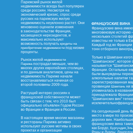
Парижский рынок жилой
недвижимости всегда был популярен
среди россиян. Несмотря на
экономический кризис, спрос среди
русских на парижскую жилую
недвижимость неуклонно растет. Они
ФРАНЦУЗСКИЕ ВИНА
мгновенно оценили изменения
Французские вина имею
в законодательстве Франции,
многовековую историю –
касающееся нерезидентов, и
нескольких столетий ф
максимально используют
известны не только в Ев
возможность получать
кредиты на
Каждый год во Франции 
под низкие
приобретение недвижимости
тонн отборного виногра
проценты.
Только в Шампани изго
Рынок жилой
недвижимости
"Шампанское", которое 
пострадал меньше, чем во
Парижа
называется "Шампанским
многих других европейских столицах,
Франции. Остальные ев
и по данным аналитиков, цены на
были вынуждены переим
недвижимость Париже начали
алкогольные напитки та
восстанавливаться начиная со
зарегистрированная ма
второй половины 2009 года.
провинции
ни в
Шампань
упоминалась в названи
Растущий интерес россиян к
принадлежала Франции.
французской собственности может
"Шампанских вин" тепе
быть связан с тем, что 2010 был
исключительнофранцузс
официально объявлен Годом России
во Франции и Франции в России.
На сегодняшний день Ф
место в мире по произв
В настоящее время многие магазины
дорогих вин. Наибольш
и рестораны Парижа активно
французские вина таких
используют русские мотивы в своих
как Бордо,
,
Бургундия
Эль
проектах и организации
Роны и Луары, Лангедок