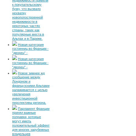
недвижимости привели
к покупательскому
буму, что вызвало
нехватку
новопопостроенной
недвижимости в
некоторых частях
страны, таких как
популярные места в
Альпах и в Париже.
Новая категория
гостинниц во Франции -
"дворец" -
Новая категория
гостинниц во Франции -
"дворец" -
Новое зимнее жд
сообщение между
Лондоном и
французскими Альпами
налаживается с целью
увеличения
инвестиционной
перспективы региона.
Парламент Франции
принял важные
поправки, которые
могут иметь
положительный эффект
для многих зарубежных
владельцев