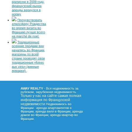
кризисом в 2009 году,
французский рынок
аренды вернулся в
норму
Прочувствовать
атмосферу Рождества
во время визита во
Францию лучше всего
на marché de noel.
Традиционные
осенние продажи вин
начались во Франции,
магазины по всей
стране проводят свои
традиционные «foires
aux vins» (винные
ярмарки).
AWAY REALTY
- Вся недвижимость за
рубежом, зарубежная недвижимость.
Только у нас на сайте самая полная
информация по Французской
недвижимости
Недвижимось во
Франции : аренда апартаментов в
Франции, аренда вилл в Франции, аренда
домов во Франции, аренда квартир во
.
Франции