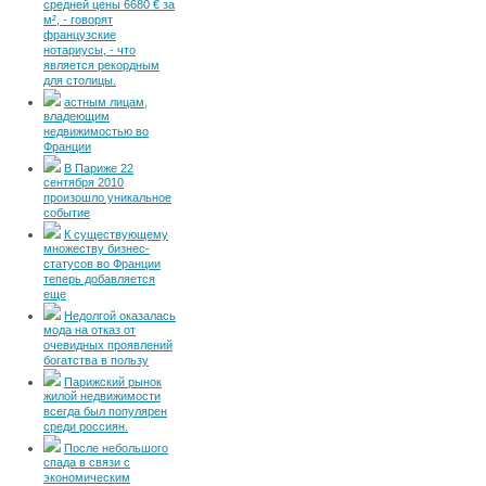
средней цены 6680 € за
м², - говорят
французские
нотариусы, - что
является рекордным
для столицы.
астным лицам,
владеющим
недвижимостью во
Франции
В Париже 22
сентября 2010
произошло уникальное
событие
К существующему
множеству бизнес-
статусов во Франции
теперь добавляется
еще
Недолгой оказалась
мода на отказ от
очевидных проявлений
богатства в пользу
Парижский рынок
жилой недвижимости
всегда был популярен
среди россиян.
После небольшого
спада в связи с
экономическим