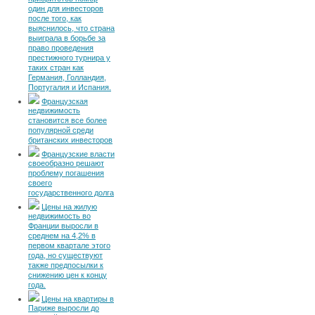
один для инвесторов
после того, как
выяснилось, что страна
выиграла в борьбе за
право проведения
престижного турнира у
таких стран как
Германия, Голландия,
Португалия и Испания.
Французская
недвижимость
становится все более
популярной среди
британских инвесторов
Французские власти
своеобразно решают
проблему погашения
своего
государственного долга
Цены на жилую
недвижимость во
Франции выросли в
среднем на 4,2% в
первом квартале этого
года, но существуют
также предпосылки к
снижению цен к концу
года.
Цены на квартиры в
Париже выросли до