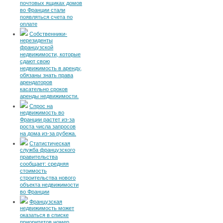
почтовых ящиках домов
во Франции стали
появляться счета по
оплате
Собственники-
нерезиденты
французской
недвижимости, которые
сдают свою
недвижимость в аренду,
обязаны знать права
арендаторов
касательно сроков
аренды недвижимости.
Спрос на
недвижимость во
Франции растет из-за
роста числа запросов
на дома из-за рубежа.
Статистическая
служба французского
правительства
сообщает: средняя
стоимость
строительства нового
объекта недвижимости
во Франции
Французская
недвижимость может
оказаться в списке
приоритетов номер