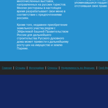
многочисленных выставок,
упоминавшаяся гордая 
направленных на русских туристов.
отстоявшая свое право 
Многие рестораны в настоящее
время разрабатывают свои меню в
соответствии с предпочтениями
россиян.
Кроме того, недавнее приобретение
земельного участка рядом с
Эйфелевой башней Правительством
России для дальнейшего
строительства Русского духовного
дома может привести к дальнейшему
росту цен на имущество и землю
Париже.
|
|
|
|
|
Главная
Отзывы
Фотографии
Опросы
Недвижимость во Франции
Герб Ф