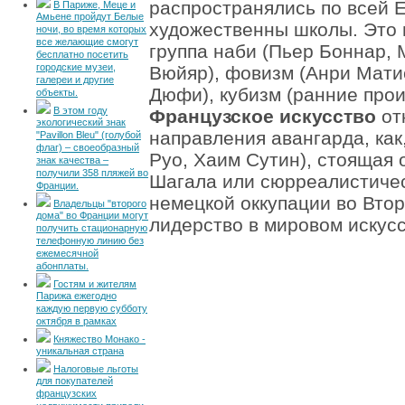
распространялись по всей Е
В Париже, Меце и
Амьене пройдут Белые
художественны школы. Это 
ночи, во время которых
все желающие смогут
группа наби (Пьер Боннар, 
бесплатно посетить
городские музеи,
Вюйяр), фовизм (Анри Мати
галереи и другие
Дюфи), кубизм (ранние про
объекты.
В этом году
Французское искусство
от
экологический знак
направления авангарда, как
"Pavillon Bleu" (голубой
флаг) – своеобразный
Руо, Хаим Сутин), стоящая
знак качества –
получили 358 пляжей во
Шагала или сюрреалистичес
Франции.
немецкой оккупации во Вто
Владельцы "второго
дома" во Франции могут
лидерство в мировом искусс
получить стационарную
телефонную линию без
ежемесячной
абонплаты.
Гостям и жителям
Парижа ежегодно
каждую первую субботу
октября в рамках
Княжество Монако -
уникальная страна
Налоговые льготы
для покупателей
французских