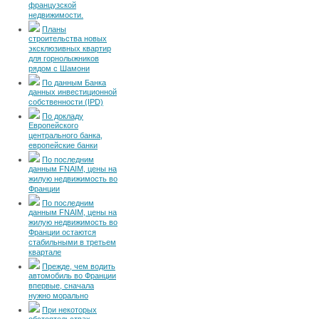
французской
недвижимости.
Планы
строительства новых
эксклюзивных квартир
для горнолыжников
рядом с Шамони
По данным Банка
данных инвестиционной
собственности (IPD)
По докладу
Европейского
центрального банка,
европейские банки
По последним
данным FNAIM, цены на
жилую недвижимость во
Франции
По последним
данным FNAIM, цены на
жилую недвижимость во
Франции остаются
стабильными в третьем
квартале
Прежде, чем водить
автомобиль во Франции
впервые, сначала
нужно морально
При некоторых