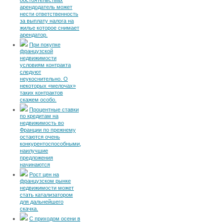
обстоятельствах
арендодатель может
нести ответственность
за выплату налога на
жилье которое снимает
арендатор.
При покупке
французской
недвижимости
условиям контракта
следуют
неукоснительно. О
некоторых «мелочах»
таких контрактов
скажем особо.
Процентные ставки
по кредитам на
недвижимость во
Франции по прежнему
остаются очень
конкурентоспособными,
наилучшие
предложения
начинаются
Рост цен на
французском рынке
недвижимости может
стать катализатором
для дальнейшего
скачка.
С приходом осени в