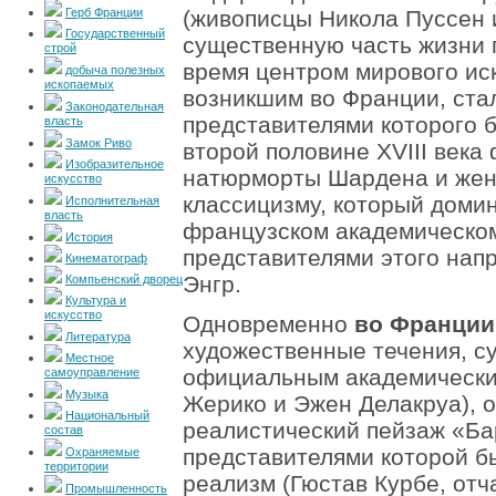
Герб Франции
(живописцы Никола Пуссен 
Государственный
существенную часть жизни 
строй
время центром мирового ис
добыча полезных
ископаемых
возникшим во Франции, стал
Законодательная
представителями которого 
власть
Замок Риво
второй половине XVIII века
Изобразительное
натюрморты Шардена и женс
искусство
классицизму, который доми
Исполнительная
власть
французском академическом
История
представителями этого нап
Кинематограф
Энгр.
Компьенский дворец
Культура и
искусство
Одновременно
во Франци
Литература
художественные течения, с
Местное
официальным академически
самоуправление
Музыка
Жерико и Эжен Делакруа), 
Национальный
реалистический пейзаж «Ба
состав
представителями которой б
Охраняемые
территории
реализм (Гюстав Курбе, отч
Промышленность