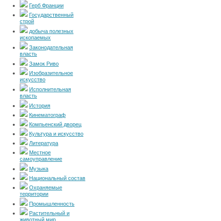
Герб Франции
Государственный
строй
добыча полезных
ископаемых
Законодательная
власть
Замок Риво
Изобразительное
искусство
Исполнительная
власть
История
Кинематограф
Компьенский дворец
Культура и искусство
Литература
Местное
самоуправление
Музыка
Национальный состав
Охраняемые
территории
Промышленность
Растительный и
животный мир