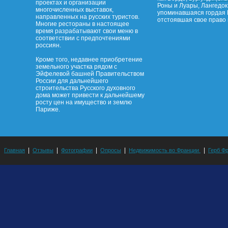
проектах и организации
Роны и Луары, Лангедок
многочисленных выставок,
упоминавшаяся гордая 
направленных на русских туристов.
отстоявшая свое право 
Многие рестораны в настоящее
время разрабатывают свои меню в
соответствии с предпочтениями
россиян.
Кроме того, недавнее приобретение
земельного участка рядом с
Эйфелевой башней Правительством
России для дальнейшего
строительства Русского духовного
дома может привести к дальнейшему
росту цен на имущество и землю
Париже.
|
|
|
|
|
Главная
Отзывы
Фотографии
Опросы
Недвижимость во Франции
Герб Ф