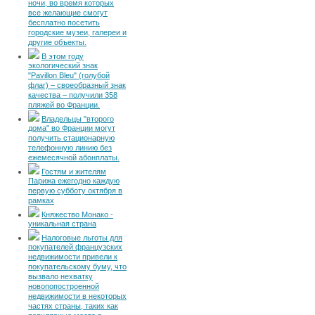
ночи, во время которых
все желающие смогут
бесплатно посетить
городские музеи, галереи и
другие объекты.
В этом году
экологический знак
"Pavillon Bleu" (голубой
флаг) – своеобразный знак
качества – получили 358
пляжей во Франции.
Владельцы "второго
дома" во Франции могут
получить стационарную
телефонную линию без
ежемесячной абонплаты.
Гостям и жителям
Парижа ежегодно каждую
первую субботу октября в
рамках
Княжество Монако -
уникальная страна
Налоговые льготы для
покупателей французских
недвижимости привели к
покупательскому буму, что
вызвало нехватку
новопопостроенной
недвижимости в некоторых
частях страны, таких как