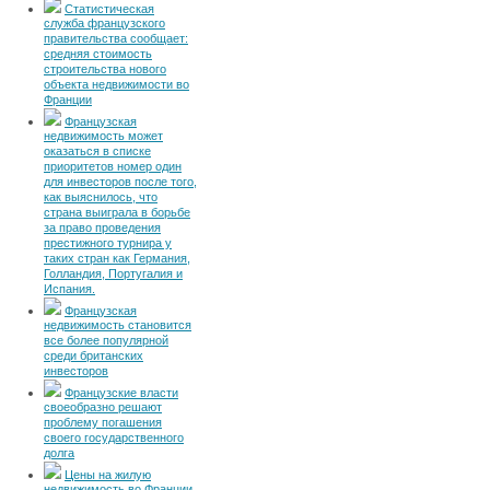
Статистическая
служба французского
правительства сообщает:
средняя стоимость
строительства нового
объекта недвижимости во
Франции
Французская
недвижимость может
оказаться в списке
приоритетов номер один
для инвесторов после того,
как выяснилось, что
страна выиграла в борьбе
за право проведения
престижного турнира у
таких стран как Германия,
Голландия, Португалия и
Испания.
Французская
недвижимость становится
все более популярной
среди британских
инвесторов
Французские власти
своеобразно решают
проблему погашения
своего государственного
долга
Цены на жилую