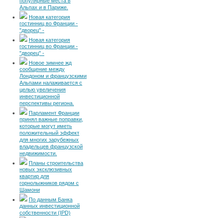
популярные места в
Альпах и в Париже.
Новая категория
гостинниц во Франции -
"дворец" -
Новая категория
гостинниц во Франции -
"дворец" -
Новое зимнее жд
сообщение между
Лондоном и французскими
Альпами налаживается с
целью увеличения
инвестиционной
перспективы региона.
Парламент Франции
принял важные поправки,
которые могут иметь
положительный эффект
для многих зарубежных
владельцев французской
недвижимости.
Планы строительства
новых эксклюзивных
квартир для
горнолыжников рядом с
Шамони
По данным Банка
данных инвестиционной
собственности (IPD)