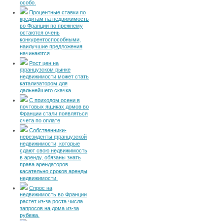
особо.
Процентные ставки по
кредитам на недвижимость
во Франции по прежнему
остаются очень
конкурентоспособными,
наилучшие предложения
начинаются
Рост цен на
французском рынке
недвижимости может стать
катализатором для
дальнейшего скачка.
С приходом осени в
почтовых ящиках домов во
Франции стали появляться
счета по оплате
Собственники-
нерезиденты французской
недвижимости, которые
сдают свою недвижимость
в аренду, обязаны знать
права арендаторов
касательно сроков аренды
недвижимости.
Спрос на
недвижимость во Франции
растет из-за роста числа
запросов на дома из-за
рубежа.