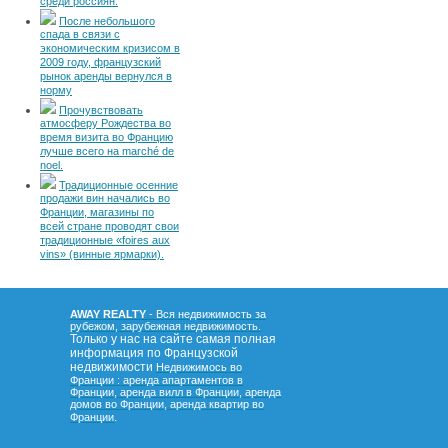
среди россиян.
После небольшого
спада в связи с
экономическим кризисом в
2009 году, французский
рынок аренды вернулся в
норму
Прочувствовать
атмосферу Рождества во
время визита во Францию
лучше всего на marché de
noel.
Традиционные осенние
продажи вин начались во
Франции, магазины по
всей стране проводят свои
традиционные «foires aux
vins» (винные ярмарки).
AWAY REALTY
- Вся недвижимость за
рубежом, зарубежная недвижимость.
Только у нас на сайте самая полная
информация по Французской
недвижимости
Недвижимось во
Франции : аренда апартаментов в
Франции, аренда вилл в Франции, аренда
домов во Франции, аренда квартир во
.
Франции