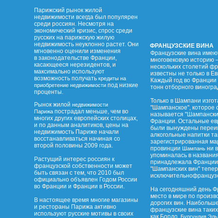
Парижский рынок жилой
недвижимости всегда был популярен
среди россиян. Несмотря на
экономический кризис, спрос среди
русских на парижскую жилую
недвижимость неуклонно растет. Они
ФРАНЦУЗСКИЕ ВИНА
мгновенно оценили изменения
Французские вина имею
в законодательстве Франции,
многовековую историю –
касающееся нерезидентов, и
нескольких столетий ф
максимально используют
известны не только в Ев
возможность получать
кредиты на
Каждый год во Франции 
под низкие
приобретение недвижимости
тонн отборного виногра
проценты.
Только в Шампани изго
Рынок жилой
недвижимости
"Шампанское", которое 
пострадал меньше, чем во
Парижа
называется "Шампанским
многих других европейских столицах,
Франции. Остальные ев
и по данным аналитиков, цены на
были вынуждены переим
недвижимость Париже начали
алкогольные напитки та
восстанавливаться начиная со
зарегистрированная ма
второй половины 2009 года.
провинции
ни в
Шампань
упоминалась в названи
Растущий интерес россиян к
принадлежала Франции.
французской собственности может
"Шампанских вин" тепе
быть связан с тем, что 2010 был
исключительнофранцузс
официально объявлен Годом России
во Франции и Франции в России.
На сегодняшний день Ф
место в мире по произв
В настоящее время многие магазины
дорогих вин. Наибольш
и рестораны Парижа активно
французские вина таких
используют русские мотивы в своих
как Бордо,
,
Бургундия
Эль