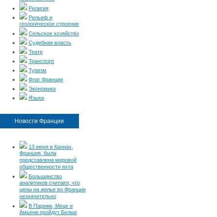
Религия
Рельеф и
геологическое строение
Сельское хозяйство
Судебная власть
Театр
Транспорт
Туризм
Флаг Франции
Экономика
Языки
Новости Франции
13 июня в Каннах,
Франция, была
представлена мировой
общественности яхта
Большинство
аналитиков считают, что
цены на жилье во Франции
незначительно
В Париже, Меце и
Амьене пройдут Белые