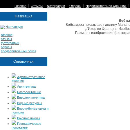
|
|
|
|
Главная
Отзывы
Фотографии
Опросы
Недвижимость во Франции
Навигация
Веб к
Вебкамера показывает долину Manche
На главную
д'Изер во Франции. Изобр
Размеры изображения (фотографи
главная
отзывы
фотографии
опросы
предварительный заказ
Справочная
Административное
деление
Архитектура
Благосостояние
Внешняя политика
Водные ресурсы
Вооружённые силы и
полиция
Высшие школы
Географическое
положение