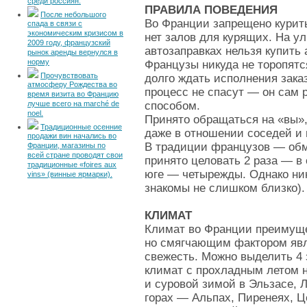
среди россиян.
ПРАВИЛА ПОВЕДЕНИЯ
После небольшого
Во Франции запрещено курить
спада в связи с
экономическим кризисом в
нет залов для курящих. На у
2009 году, французский
автозаправках нельзя купить 
рынок аренды вернулся в
норму
Французы никуда не торопятс
Прочувствовать
долго ждать исполнения зака
атмосферу Рождества во
процесс не спасут — он сам 
время визита во Францию
лучше всего на marché de
способом.
noel.
Принято обращаться на «вы»,
Традиционные осенние
даже в отношении соседей и
продажи вин начались во
В традиции французов — обм
Франции, магазины по
всей стране проводят свои
принято целовать 2 раза — в
традиционные «foires aux
юге — четырежды. Однако ни
vins» (винные ярмарки).
знакомы не слишком близко).
КЛИМАТ
Климат во Франции преимуще
но смягчающим фактором явл
свежесть. Можно выделить 4 
климат с прохладным летом н
и суровой зимой в Эльзасе, 
горах — Альпах, Пиренеях, 