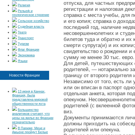
отпуска, для частных предпр
Религия
регистрации и налоговая дек
Рельеф и
справка с места учебы, для 
геологическое строение
и его копия; справка о дохода
Сельское хозяйство
последний год, наличие недви
Судебная власть
Театр
несовершеннолетних и студен
Транспорт
билетов туда и обратно и их 
Туризм
смерти супруга(и) и их копи
Флаг Франции
свидетельство о рождении и 
Экономика
сумму не менее 30 тыс. евро.
Языки
Для детей, путешествующих 
родителей, — нотариально за
границу от второго родителя
Новости Франции
Независимо от того, есть ли
или он вписан в паспорт одно
13 июня в Каннах,
отдельная анкета, которая п
Франция, была
опекуном. Несовершеннолетни
представлена мировой
общественности яхта
родителей (с вклеенной фот
Большинство
виз.
аналитиков считают, что
Документы принимаются личн
цены на жилье во Франции
незначительно
должны приходить на собесе
В Париже, Меце и
родителей или опекуна.
Амьене пройдут Белые