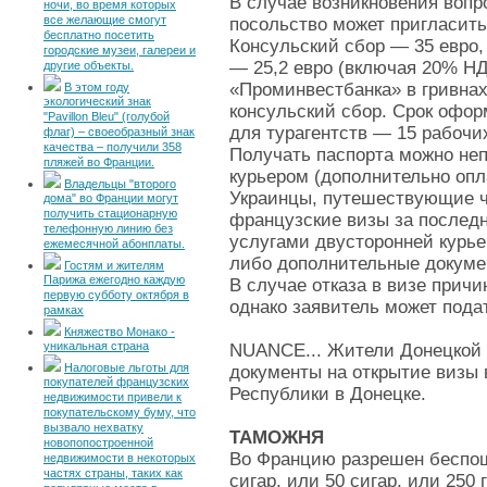
В случае возникновения вопр
ночи, во время которых
все желающие смогут
посольство может пригласить
бесплатно посетить
Консульский сбор — 35 евро,
городские музеи, галереи и
— 25,2 евро (включая 20% НД
другие объекты.
«Проминвестбанка» в гривнах
В этом году
экологический знак
консульский сбор. Срок офо
"Pavillon Bleu" (голубой
для турагентств — 15 рабочи
флаг) – своеобразный знак
качества – получили 358
Получать паспорта можно неп
пляжей во Франции.
курьером (дополнительно опл
Владельцы "второго
Украинцы, путешествующие ч
дома" во Франции могут
получить стационарную
французские визы за последн
телефонную линию без
услугами двусторонней курье
ежемесячной абонплаты.
либо дополнительные докум
Гостям и жителям
Парижа ежегодно каждую
В случае отказа в визе прич
первую субботу октября в
однако заявитель может под
рамках
Княжество Монако -
уникальная страна
NUANCE... Жители Донецкой 
Налоговые льготы для
документы на открытие визы 
покупателей французских
Республики в Донецке.
недвижимости привели к
покупательскому буму, что
вызвало нехватку
ТАМОЖНЯ
новопопостроенной
Во Францию разрешен беспош
недвижимости в некоторых
частях страны, таких как
сигар, или 50 сигар, или 250 