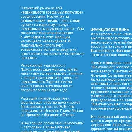
Парижский рынок жилой
недвижимости всегда был популярен
среди россиян. Несмотря на
экономический кризис, спрос среди
русских на парижскую жилую
недвижимость неуклонно растет. Они
ФРАНЦУЗСКИЕ ВИНА
мгновенно оценили изменения
Французские вина имею
в законодательстве Франции,
многовековую историю –
касающееся нерезидентов, и
нескольких столетий ф
максимально используют
известны не только в Ев
возможность получать
кредиты на
Каждый год во Франции 
под низкие
приобретение недвижимости
тонн отборного виногра
проценты.
Только в Шампани изго
Рынок жилой
недвижимости
"Шампанское", которое 
пострадал меньше, чем во
Парижа
называется "Шампанским
многих других европейских столицах,
Франции. Остальные ев
и по данным аналитиков, цены на
были вынуждены переим
недвижимость Париже начали
алкогольные напитки та
восстанавливаться начиная со
зарегистрированная ма
второй половины 2009 года.
провинции
ни в
Шампань
упоминалась в названи
Растущий интерес россиян к
принадлежала Франции.
французской собственности может
"Шампанских вин" тепе
быть связан с тем, что 2010 был
исключительнофранцузс
официально объявлен Годом России
во Франции и Франции в России.
На сегодняшний день Ф
место в мире по произв
В настоящее время многие магазины
дорогих вин. Наибольш
и рестораны Парижа активно
французские вина таких
используют русские мотивы в своих