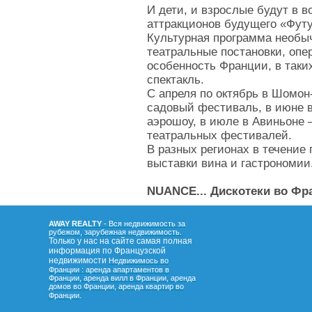
И дети, и взрослые будут в во
аттракционов будущего «Футу
Культурная программа необы
театральные постановки, опе
особенность Франции, в таки
спектакль.
С апреля по октябрь в Шомо
садовый фестиваль, в июне 
аэрошоу, в июле в Авиньоне
театральных фестивалей.
В разных регионах в течение
выставки вина и гастрономии
NUANCE... Дискотеки во Фра
AWAY REALTY
- Вся недвижимость за
рубежом, зарубежная недвижимость.
Только у нас на сайте самая полная
информация по Французской
недвижимости
Недвижимось во
Франции : аренда апартаментов в
Франции, аренда вилл в Франции, аренда
домов во Франции, аренда квартир во
.
Франции