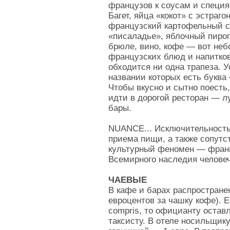
французов к соусам и специя
Багет, яйца «кокот» с эстраго
французский картофельный са
«писаладье», яблочный пирог
брюле, вино, кофе — вот не
французских блюд и напитков
обходится ни одна трапеза. 
названии которых есть буква 
Чтобы вкусно и сытно поесть
идти в дорогой ресторан — л
бары.
NUANCE... Исключительность
приема пищи, а также сопут
культурный феномен — франц
Всемирного наследия челов
ЧАЕВЫЕ
В кафе и барах распростран
евроцентов за чашку кофе). Е
compris, то официанту остав
таксисту. В отеле носильщику