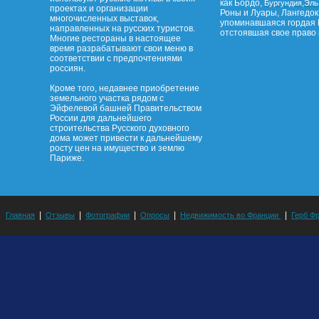
как Бордо,
,
Бургундия
Эль
проектах и организации
Роны и Луары, Лангедок
многочисленных выставок,
упоминавшаяся гордая 
направленных на русских туристов.
отстоявшая свое право 
Многие рестораны в настоящее
время разрабатывают свои меню в
соответствии с предпочтениями
россиян.
Кроме того, недавнее приобретение
земельного участка рядом с
Эйфелевой башней Правительством
России для дальнейшего
строительства Русского духовного
дома может привести к дальнейшему
росту цен на имущество и землю
Париже.
|
|
|
|
|
Главная
Отзывы
Фотографии
Опросы
Недвижимость во Франции
Герб Ф