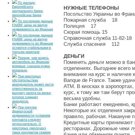
По докладу
Европейского
НУЖНЫЕ ТЕЛЕФОНЫ
центрального банка,
Посольство Украины во Франц
европейские банки
Пожарная служба 18
По последним данным
FNAIM, цены на жилую
Полиция 17
недвижимость во Франции
Скорая помощь 15
По последним данным
Справочная служба 11-82-18
FNAIM, цены на жилую
Служба спасения 112
недвижимость во Франции
остаются стабильными в
третьем квартале
ДЕНЬГИ
Прежде, чем водить
Поменять деньги можно в бан
автомобиль во Франции
впервые, сначала нужно
отделениях. Выгоднее всего 
морально
внимание на курс и наличие 
При некоторых
Banque de France. Также уда
обстоятельствах
арендодатель может нести
ATM. В киосках в аэропортах
ответственность за
курс, к тому же там берут пр
выплату налога на жилье
которое снимает
весьма удобны.
арендатор.
Банки работают ежедневно, кр
При покупке
Некоторые их отделения закр
французской
недвижимости условиям
правило, рабочая. Накануне 
контракта следуют
Кредитные карты принимают в
неукоснительно. О
ресторанах. Дорожные чеки л
некоторых «мелочах»
таких контрактов скажем
банке или обменном пункте.