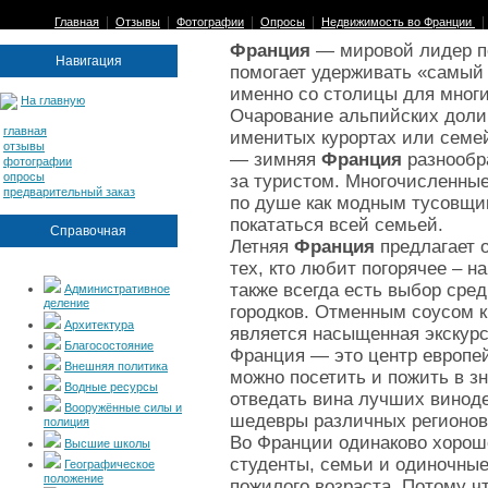
|
|
|
|
Главная
Отзывы
Фотографии
Опросы
Недвижимость во Франции
Франция
— мировой лидер по
Навигация
помогает удерживать «самый
именно со столицы для многи
На главную
Очарование альпийских долин
главная
именитых курортах или семе
отзывы
— зимняя
Франция
разнообра
фотографии
опросы
за туристом. Многочисленны
предварительный заказ
по душе как модным тусовщик
покататься всей семьей.
Справочная
Летняя
Франция
предлагает 
тех, кто любит погорячее – н
также всегда есть выбор сре
Административное
деление
городков. Отменным соусом 
Архитектура
является насыщенная экскур
Благосостояние
Франция — это центр европей
Внешняя политика
можно посетить и пожить в з
Водные ресурсы
отведать вина лучших винод
Вооружённые силы и
шедевры различных регионов
полиция
Во Франции одинаково хорошо
Высшие школы
студенты, семьи и одиночные
Географическое
положение
пожилого возраста. Потому 