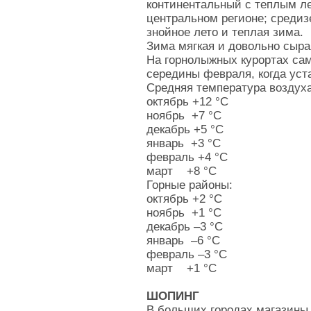
континентальный с теплым ле
центральном регионе; средиз
знойное лето и теплая зима.
Зима мягкая и довольно сырая
На горнолыжных курортах са
середины февраля, когда уст
Средняя температура воздуха
октябрь +12 °C
ноябрь +7 °C
декабрь +5 °C
январь +3 °C
февраль +4 °C
март +8 °C
Горные районы:
октябрь +2 °C
ноябрь +1 °C
декабрь –3 °C
январь –6 °C
февраль –3 °C
март +1 °C
ШОПИНГ
В больших городах магазины 