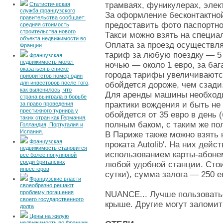
трамваях, фуникулерах, элект
Статистическая
служба французского
За оформление бесконтактной
правительства сообщает:
предоставить фото паспортн
средняя стоимость
строительства нового
Такси можно взять на специа
объекта недвижимости во
Оплата за проезд осуществля
Франции
тариф за любую поездку — 5 
Французская
недвижимость может
ночью — около 1 евро, за баг
оказаться в списке
города тарифы увеличиваются
приоритетов номер один
для инвесторов после того,
обойдется дороже, чем сзади
как выяснилось, что
Для аренды машины необходи
страна выиграла в борьбе
практики вождения и быть не
за право проведения
престижного турнира у
обойдется от 35 евро в день 
таких стран как Германия,
полным баком, с таким же по
Голландия, Португалия и
Испания.
В Париже также можно взять 
Французская
проката Autolib'. На них дей
недвижимость становится
использованием карты-абоне
все более популярной
среди британских
любой удобной станции. Стои
инвесторов
сутки), сумма залога — 250 е
Французские власти
своеобразно решают
проблему погашения
NUANCE... Лучше пользоватьс
своего государственного
крыше. Другие могут заломит
долга
Цены на жилую