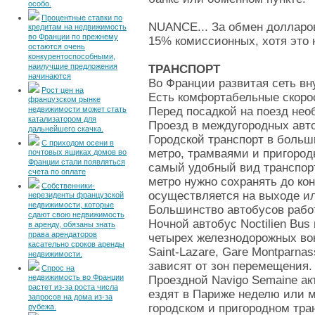
особо.
Процентные ставки по
NUANCE... За обмен долларо
кредитам на недвижимость
во Франции по прежнему
15% комиссионных, хотя это н
остаются очень
конкурентоспособными,
наилучшие предложения
ТРАНСПОРТ
начинаются
Во Франции развитая сеть вн
Рост цен на
Есть комфортабельные скорос
французском рынке
недвижимости может стать
Перед посадкой на поезд нео
катализатором для
Проезд в междугородных авт
дальнейшего скачка.
Городской транспорт в больш
С приходом осени в
метро, трамваями и пригоро
почтовых ящиках домов во
Франции стали появляться
самый удобный вид транспорта
счета по оплате
метро нужно сохранять до кон
Собственники-
осуществляется на выходе ил
нерезиденты французской
недвижимости, которые
Большинство автобусов работ
сдают свою недвижимость
Ночной автобус Noctilien Bus 
в аренду, обязаны знать
права арендаторов
четырех железнодорожных вокз
касательно сроков аренды
Saint-Lazare, Gare Montparna
недвижимости.
зависят от зон перемещения
Спрос на
недвижимость во Франции
Проездной Navigo Semaine ак
растет из-за роста числа
ездят в Париже неделю или м
запросов на дома из-за
городском и пригородном тра
рубежа.