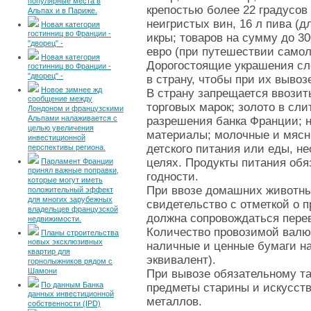
популярные места в
крепостью более 22 градусов 
Альпах и в Париже.
неигристых вин, 16 л пива (дл
Новая категория
гостинниц во Франции -
икры; товаров на сумму до 30
"дворец" -
евро (при путешествии самол
Новая категория
Дорогостоящие украшения сл
гостинниц во Франции -
"дворец" -
в страну, чтобы при их вывоз
Новое зимнее жд
В страну запрещается ввозит
сообщение между
торговых марок; золото в сли
Лондоном и французскими
Альпами налаживается с
разрешения банка Франции; 
целью увеличения
материалы; молочные и мясны
инвестиционной
детского питания или еды, н
перспективы региона.
целях. Продукты питания обя
Парламент Франции
принял важные поправки,
годности.
которые могут иметь
При ввозе домашних животны
положительный эффект
для многих зарубежных
свидетельство с отметкой о 
владельцев французской
должна сопровождаться пере
недвижимости.
Количество провозимой валю
Планы строительства
новых эксклюзивных
наличные и ценные бумаги на
квартир для
эквивалент).
горнолыжников рядом с
Шамони
При вывозе обязательному т
По данным Банка
предметы старины и искусств
данных инвестиционной
металлов.
собственности (IPD)