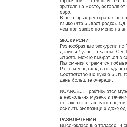
горничной — 1 евро. В театра
зрителя на место, оставляют
евро.
В некоторых ресторанах по п
языке (что бывает редко). О
чем при заказе по меню на а
ЭКСКУРСИИ
Разнообразные экскурсии по 
долины Луары, в Канны, Сен-
Этрета. Можно выбраться в с
Паломники стремятся побыват
Раз в месяц вход в государс
Соответственно нужно быть г
день большие очереди.
NUANCE... Практикуются муз
в нескольких музеях в течен
от такого «опта» нужно оцен
осилить экспозицию даже одн
РАЗВЛЕЧЕНИЯ
Высококлассные талассо- и с