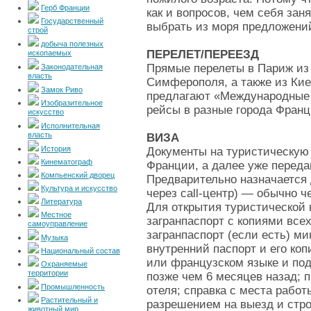
Герб Франции
как и вопросов, чем себя заня
Государственный
выбрать из моря предложений
строй
добыча полезных
ПЕРЕЛЕТ/ПЕРЕЕЗД
ископаемых
Прямые перелеты в Париж из 
Законодательная
власть
Симферополя, а также из Кие
Замок Риво
предлагают «Международные а
Изобразительное
рейсы в разные города Франц
искусство
Исполнительная
власть
ВИЗА
История
Документы на туристическую
Кинематограф
Франции, а далее уже переда
Компьенский дворец
Предварительно назначается 
Культура и искусство
через call-центр) — обычно 
Литература
Для открытия туристической
Местное
загранпаспорт с копиями все
самоуправление
загранпаспорт (если есть) м
Музыка
внутренний паспорт и его коп
Национальный состав
или французском языке и под
Охраняемые
территории
позже чем 6 месяцев назад; 
Промышленность
отеля; справка с места работ
Растительный и
разрешением на выезд и стро
животный мир