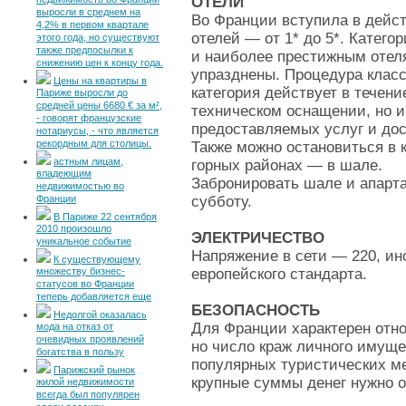
недвижимость во Франции
ОТЕЛИ
выросли в среднем на
Во Франции вступила в дейс
4,2% в первом квартале
отелей — от 1* до 5*. Катег
этого года, но существуют
также предпосылки к
и наиболее престижным отеля
снижению цен к концу года.
упразднены. Процедура клас
Цены на квартиры в
категория действует в течени
Париже выросли до
средней цены 6680 € за м²,
техническом оснащении, но и
- говорят французские
предоставляемых услуг и дос
нотариусы, - что является
рекордным для столицы.
Также можно остановиться в 
астным лицам,
горных районах — в шале.
владеющим
Забронировать шале и апарт
недвижимостью во
Франции
субботу.
В Париже 22 сентября
2010 произошло
ЭЛЕКТРИЧЕСТВО
уникальное событие
Напряжение в сети — 220, ино
К существующему
множеству бизнес-
европейского стандарта.
статусов во Франции
теперь добавляется еще
БЕЗОПАСНОСТЬ
Недолгой оказалась
Для Франции характерен отно
мода на отказ от
очевидных проявлений
но число краж личного имуще
богатства в пользу
популярных туристических м
Парижский рынок
крупные суммы денег нужно о
жилой недвижимости
всегда был популярен