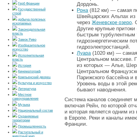
Дордонь.
Герб Франции
Государственный
(812 км) — самая п
Рона
строй
Швейцарских Альпах из 
добыча полезных
через
. 
Женевское озеро
ископаемых
Другие крупные притоки
Законодательная
власть
быстрым турбулентным 
Замок Риво
гидроэнергетическим по
Изобразительное
гидроэлектростанций.
искусство
(1020 км) — самая
Луара
Исполнительная
Центральном массиве. П
власть
из которых — Алье, Шер,
История
Центральном Французск
Кинематограф
Парижского бассейна и в
Компьенский дворец
Уровень воды в этой рек
Культура и искусство
Литература
бывают наводнения.
Местное
самоуправление
Система каналов соединяет м
Музыка
включая Рейн, по которой от
Национальный состав
и которая является одним и
Охраняемые
в Европе. Реки и каналы име
территории
Франции.
Промышленность
Растительный и
животный мир