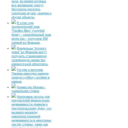
ночи, во время которых
все желающие смогут
бесплатно посетить
городские музеи, галереи и
другие объекты.
В этом году
экологический знак
"Pavillon Bleu" (голубой
флаг) – своеобразный знак
качества – получили 358
пляжей во Франции.
Владельцы "второго
дома" во Франции могут
получить стационарную
телефонную линию без
ежемесячной абонплаты.
Гостям и жителям
Парижа ежегодно каждую
первую субботу октября в
рамках
Княжество Монако -
уникальная страна
Налоговые льготы для
покупателей французских
недвижимости привели к
покупательскому буму, что
вызвало нехватку
новопопостроенной
недвижимости в некоторых
частях страны, таких как