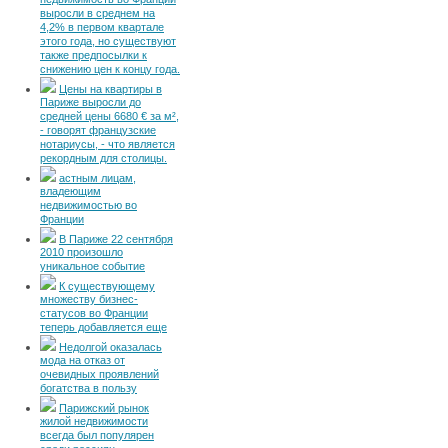
недвижимость во Франции
выросли в среднем на
4,2% в первом квартале
этого года, но существуют
также предпосылки к
снижению цен к концу года.
Цены на квартиры в
Париже выросли до
средней цены 6680 € за м²,
- говорят французские
нотариусы, - что является
рекордным для столицы.
астным лицам,
владеющим
недвижимостью во
Франции
В Париже 22 сентября
2010 произошло
уникальное событие
К существующему
множеству бизнес-
статусов во Франции
теперь добавляется еще
Недолгой оказалась
мода на отказ от
очевидных проявлений
богатства в пользу
Парижский рынок
жилой недвижимости
всегда был популярен