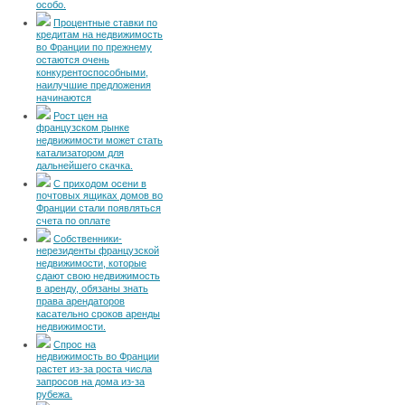
особо.
Процентные ставки по
кредитам на недвижимость
во Франции по прежнему
остаются очень
конкурентоспособными,
наилучшие предложения
начинаются
Рост цен на
французском рынке
недвижимости может стать
катализатором для
дальнейшего скачка.
С приходом осени в
почтовых ящиках домов во
Франции стали появляться
счета по оплате
Собственники-
нерезиденты французской
недвижимости, которые
сдают свою недвижимость
в аренду, обязаны знать
права арендаторов
касательно сроков аренды
недвижимости.
Спрос на
недвижимость во Франции
растет из-за роста числа
запросов на дома из-за
рубежа.