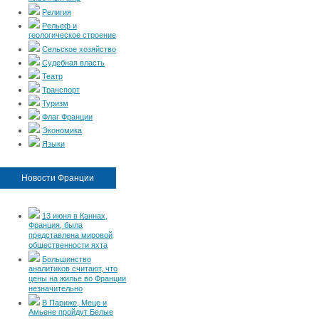
Религия
Рельеф и
геологическое строение
Сельское хозяйство
Судебная власть
Театр
Транспорт
Туризм
Флаг Франции
Экономика
Языки
Новости Франции
13 июня в Каннах,
Франция, была
представлена мировой
общественности яхта
Большинство
аналитиков считают, что
цены на жилье во Франции
незначительно
В Париже, Меце и
Амьене пройдут Белые