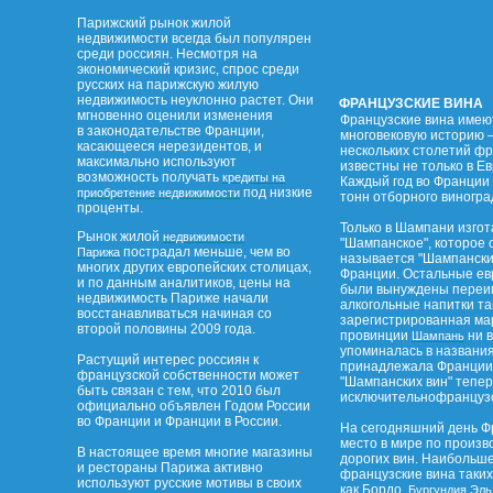
Парижский рынок жилой
недвижимости всегда был популярен
среди россиян. Несмотря на
экономический кризис, спрос среди
русских на парижскую жилую
недвижимость неуклонно растет. Они
ФРАНЦУЗСКИЕ ВИНА
мгновенно оценили изменения
Французские вина имею
в законодательстве Франции,
многовековую историю –
касающееся нерезидентов, и
нескольких столетий ф
максимально используют
известны не только в Ев
возможность получать
кредиты на
Каждый год во Франции 
под низкие
приобретение недвижимости
тонн отборного виногра
проценты.
Только в Шампани изго
Рынок жилой
недвижимости
"Шампанское", которое 
пострадал меньше, чем во
Парижа
называется "Шампанским
многих других европейских столицах,
Франции. Остальные ев
и по данным аналитиков, цены на
были вынуждены переим
недвижимость Париже начали
алкогольные напитки та
восстанавливаться начиная со
зарегистрированная ма
второй половины 2009 года.
провинции
ни в
Шампань
упоминалась в названи
Растущий интерес россиян к
принадлежала Франции.
французской собственности может
"Шампанских вин" тепе
быть связан с тем, что 2010 был
исключительнофранцузс
официально объявлен Годом России
во Франции и Франции в России.
На сегодняшний день Ф
место в мире по произв
В настоящее время многие магазины
дорогих вин. Наибольш
и рестораны Парижа активно
французские вина таких
используют русские мотивы в своих
как Бордо,
,
Бургундия
Эль