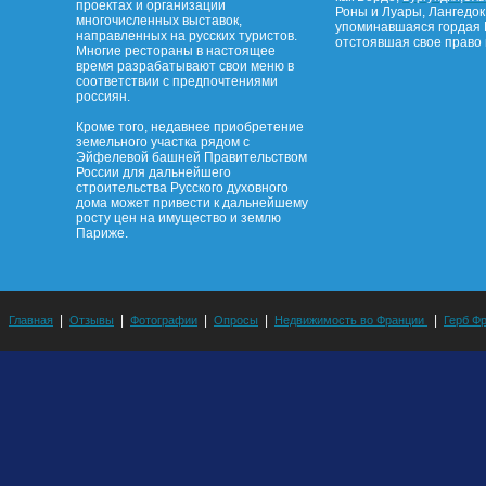
проектах и организации
Роны и Луары, Лангедок
многочисленных выставок,
упоминавшаяся гордая 
направленных на русских туристов.
отстоявшая свое право 
Многие рестораны в настоящее
время разрабатывают свои меню в
соответствии с предпочтениями
россиян.
Кроме того, недавнее приобретение
земельного участка рядом с
Эйфелевой башней Правительством
России для дальнейшего
строительства Русского духовного
дома может привести к дальнейшему
росту цен на имущество и землю
Париже.
|
|
|
|
|
Главная
Отзывы
Фотографии
Опросы
Недвижимость во Франции
Герб Ф