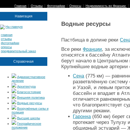
|
|
|
|
Главная
Отзывы
Фотографии
Опросы
Недвижимость во Франции
Навигация
Водные ресурсы
На главную
главная
отзывы
Пастбища в долине реки
Сен
фотографии
опросы
Все реки
, за исключ
Франции
предварительный заказ
относятся к бассейну Атлант
берут начало в Центральном 
Справочная
Крупнейшие водные артерии 
(775 км) — равнинн
Сена
Административное
деление
разветвлённую систе­му
Архитектура
и Уазой, и левым прито
Благосостояние
бассейн и впадает в Атл
Внешняя политика
отличается равномерным
Водные ресурсы
что благоприятствует су
Вооружённые силы и
другими реками.
полиция
(650 км) берет 
Гаронна
Высшие школы
протекает через Тулузу 
Географическое
обширный эстуарий — Жи
положение