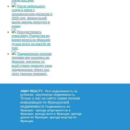
среди россиян.
После небольшого
спада в связи с
экономическим кризисом в
2009 году, французский
рынок аренды вернулся в
норму
Прочувствовать
атмосферу Рождества во
время визита во Францию
лучше всего на marché de
noel.
Традиционные осенние
продажи вин начались во
Франции, магазины по
всей стране проводят свои
традиционные «foires aux
vins» (винные ярмарки).
AWAY REALTY
- Вся недвижимость за
рубежом, зарубежная недвижимость.
Только у нас на сайте самая полная
информация по Французской
недвижимости
Недвижимось во
Франции : аренда апартаментов в
Франции, аренда вилл в Франции, аренда
домов во Франции, аренда квартир во
.
Франции