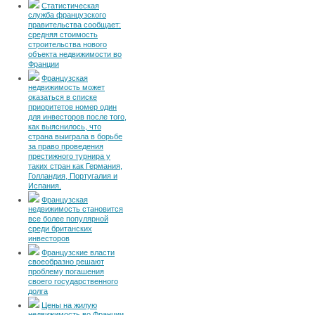
Статистическая
служба французского
правительства сообщает:
средняя стоимость
строительства нового
объекта недвижимости во
Франции
Французская
недвижимость может
оказаться в списке
приоритетов номер один
для инвесторов после того,
как выяснилось, что
страна выиграла в борьбе
за право проведения
престижного турнира у
таких стран как Германия,
Голландия, Португалия и
Испания.
Французская
недвижимость становится
все более популярной
среди британских
инвесторов
Французские власти
своеобразно решают
проблему погашения
своего государственного
долга
Цены на жилую