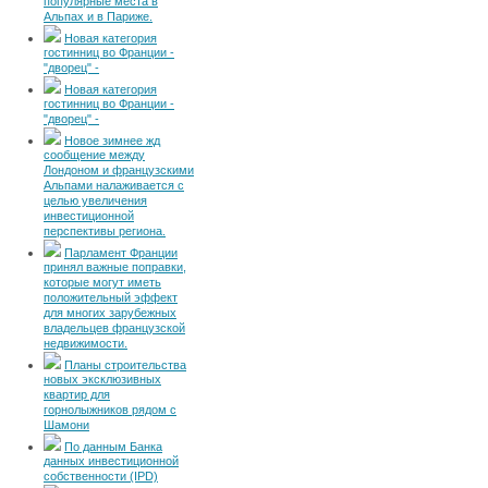
популярные места в
Альпах и в Париже.
Новая категория
гостинниц во Франции -
"дворец" -
Новая категория
гостинниц во Франции -
"дворец" -
Новое зимнее жд
сообщение между
Лондоном и французскими
Альпами налаживается с
целью увеличения
инвестиционной
перспективы региона.
Парламент Франции
принял важные поправки,
которые могут иметь
положительный эффект
для многих зарубежных
владельцев французской
недвижимости.
Планы строительства
новых эксклюзивных
квартир для
горнолыжников рядом с
Шамони
По данным Банка
данных инвестиционной
собственности (IPD)