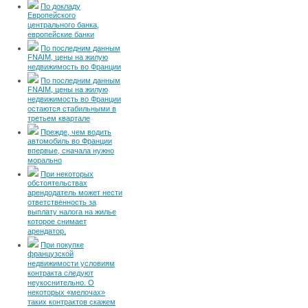
По докладу
Европейского
центрального банка,
европейские банки
По последним данным
FNAIM, цены на жилую
недвижимость во Франции
По последним данным
FNAIM, цены на жилую
недвижимость во Франции
остаются стабильными в
третьем квартале
Прежде, чем водить
автомобиль во Франции
впервые, сначала нужно
морально
При некоторых
обстоятельствах
арендодатель может нести
ответственность за
выплату налога на жилье
которое снимает
арендатор.
При покупке
французской
недвижимости условиям
контракта следуют
неукоснительно. О
некоторых «мелочах»
таких контрактов скажем