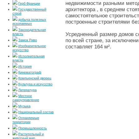
недвижимости разными метод
Герб Франции
архитектора , в среднем стоят
Государственный
строй
самостоятельное строительст
добыча полезных
построенные строителями без
ископаемых
Законодательная
Усредненный размер домов с
власть
по всей стране, за исключени
Замок Риво
составляет 164 м².
Изобразительное
искусство
Исполнительная
власть
История
Кинематограф
Компьенский дворец
Культура и искусство
Литература
Местное
самоуправление
Музыка
Национальный состав
Охраняемые
территории
Промышленность
Растительный и
животный мир