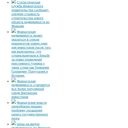
Статистическая
служба французского
правительства сообщает:
средняя стоимость
строительства нового
объекта недвижимости во
Франции
Французская
недвижимость может
оказаться в списке
приоритетов номер один
для инвесторов после того,
как выяснилось, что
страна выиграла в борьбе
за право проведения
престижного турнира у
таких стран как Германия,
Голландия, Португалия и
Испания.
Французская
недвижимость становится
все более популярной
среди британских
инвесторов
Французские власти
своеобразно решают
проблему погашения
своего государственного
долга
Цены на жилую