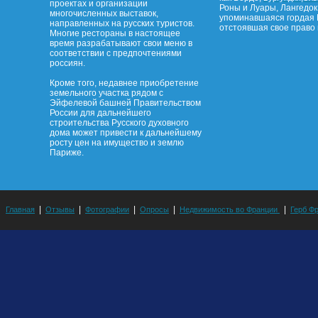
проектах и организации
Роны и Луары, Лангедок
многочисленных выставок,
упоминавшаяся гордая 
направленных на русских туристов.
отстоявшая свое право 
Многие рестораны в настоящее
время разрабатывают свои меню в
соответствии с предпочтениями
россиян.
Кроме того, недавнее приобретение
земельного участка рядом с
Эйфелевой башней Правительством
России для дальнейшего
строительства Русского духовного
дома может привести к дальнейшему
росту цен на имущество и землю
Париже.
|
|
|
|
|
Главная
Отзывы
Фотографии
Опросы
Недвижимость во Франции
Герб Ф