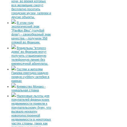
ночи, во время которых
все желающие смогут
бесплатно посетить
городские музеи, галереи и
другие объекты.
В этом году
экологический знак
"Pavillon Bleu" (голубой
флаг) – своеобразный знак
качества – получили 358
пляжей во Франции.
Владельцы "второго
дома" во Франции могут
получить стационарную
телефонную линию без
ежемесячной абонплаты.
Гостям и жителям
Парижа ежегодно каждую
первую субботу октября в
рамках
Княжество Монако -
уникальная страна
Налоговые льготы для
покупателей французских
недвижимости привели к
покупательскому буму, что
вызвало нехватку
новопопостроенной
недвижимости в некоторых
частях страны, таких как