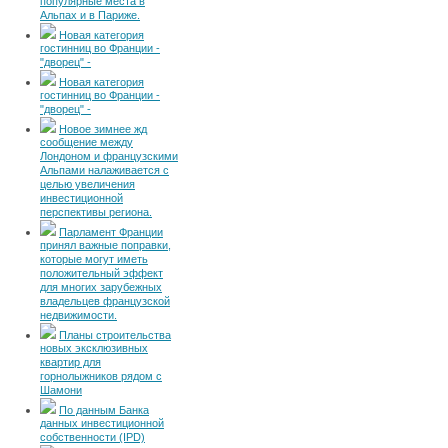
популярные места в
Альпах и в Париже.
Новая категория
гостинниц во Франции -
"дворец" -
Новая категория
гостинниц во Франции -
"дворец" -
Новое зимнее жд
сообщение между
Лондоном и французскими
Альпами налаживается с
целью увеличения
инвестиционной
перспективы региона.
Парламент Франции
принял важные поправки,
которые могут иметь
положительный эффект
для многих зарубежных
владельцев французской
недвижимости.
Планы строительства
новых эксклюзивных
квартир для
горнолыжников рядом с
Шамони
По данным Банка
данных инвестиционной
собственности (IPD)