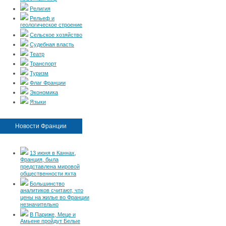
Религия
Рельеф и
геологическое строение
Сельское хозяйство
Судебная власть
Театр
Транспорт
Туризм
Флаг Франции
Экономика
Языки
Новости Франции
13 июня в Каннах,
Франция, была
представлена мировой
общественности яхта
Большинство
аналитиков считают, что
цены на жилье во Франции
незначительно
В Париже, Меце и
Амьене пройдут Белые