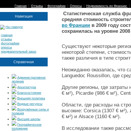
|
|
|
|
Главная
Отзывы
Фотографии
Опросы
Недвижимость во Франции
Статистическая служба фра
Навигация
средняя стоимость строите
в 2009 году сост
во Франции
На главную
сохранилась на уровне 2008
главная
отзывы
фотографии
Существуют некоторые регио
опросы
некоторой степени, стоимост
предварительный заказ
также различия в типе строит
Справочная
Неожиданно оказалась, что с
Languedoc Roussillon, где ср
Административное
деление
Другие регионы, где затраты 
Архитектура
€ м²), Picardie (986 € м²), Cen
Благосостояние
Внешняя политика
Водные ресурсы
Области, где расходы на ст
Вооружённые силы и
высокие: Corsica (1307 € м²),
полиция
€ м²) и Alsace (1160 € м²).
Высшие школы
Географическое
В исследовании также рассм
положение