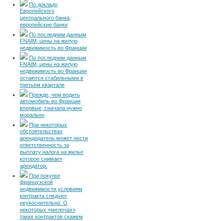
По докладу
Европейского
центрального банка,
европейские банки
По последним данным
FNAIM, цены на жилую
недвижимость во Франции
По последним данным
FNAIM, цены на жилую
недвижимость во Франции
остаются стабильными в
третьем квартале
Прежде, чем водить
автомобиль во Франции
впервые, сначала нужно
морально
При некоторых
обстоятельствах
арендодатель может нести
ответственность за
выплату налога на жилье
которое снимает
арендатор.
При покупке
французской
недвижимости условиям
контракта следуют
неукоснительно. О
некоторых «мелочах»
таких контрактов скажем