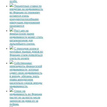
особо.
Процентные ставки по
кредитам на недвижимость
во Франции по прежнему
остаются очень
конкурентоспособными,
наилучшие предложения
начинаются
Рост цен на
французском рынке
недвижимости может стать
катализатором для
дальнейшего скачка.
С приходом осени в
почтовых ящиках домов во
Франции стали появляться
счета по оплате
Собственники-
нерезиденты французской
недвижимости, которые
сдают свою недвижимость
в аренду, обязаны знать
права арендаторов
касательно сроков аренды
недвижимости.
Спрос на
недвижимость во Франции
растет из-за роста числа
запросов на дома из-за
рубежа.