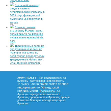
среди россиян.
После небольшого
спада в связи с
экономическим кризисом в
2009 году, французский
рынок аренды вернулся в
норму
Прочувствовать
атмосферу Рождества во
время визита во Францию
лучше всего на marché de
noel.
Традиционные осенние
продажи вин начались во
Франции, магазины по
всей стране проводят свои
традиционные «foires aux
vins» (винные ярмарки).
AWAY REALTY
- Вся недвижимость за
рубежом, зарубежная недвижимость.
Только у нас на сайте самая полная
информация по Французской
недвижимости
Недвижимось во
Франции : аренда апартаментов в
Франции, аренда вилл в Франции, аренда
домов во Франции, аренда квартир во
.
Франции