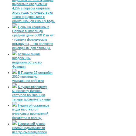
недвижимость во Франции
выросли в среднем на
4,2% в первом квартале
этого года, но существуют
также предпосылки к
снижению цен к концу года.
Цены на квартиры в
Париже выросли до
средней цены 6680 € за м²,
- говорят французские
нотариусы, - что является
рекордным для столицы.
астным лицам,
владеющим
недвижимостью во
Франции
В Париже 22 сентября
2010 произошло
уникальное событие
К существующему
множеству бизнес-
статусов во Франции
теперь добавляется еще
Недолгой оказалась
мода на отказ от
очевидных проявлений
богатства в пользу
Парижский рынок
жилой недвижимости
всегда был популярен