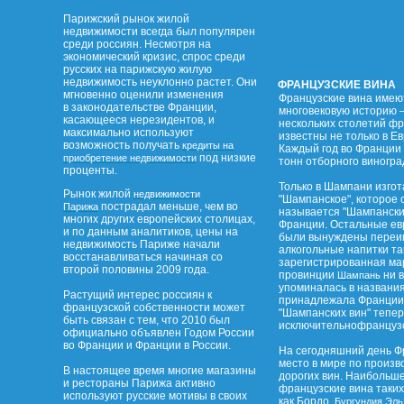
Парижский рынок жилой
недвижимости всегда был популярен
среди россиян. Несмотря на
экономический кризис, спрос среди
русских на парижскую жилую
недвижимость неуклонно растет. Они
ФРАНЦУЗСКИЕ ВИНА
мгновенно оценили изменения
Французские вина имею
в законодательстве Франции,
многовековую историю –
касающееся нерезидентов, и
нескольких столетий ф
максимально используют
известны не только в Ев
возможность получать
кредиты на
Каждый год во Франции 
под низкие
приобретение недвижимости
тонн отборного виногра
проценты.
Только в Шампани изго
Рынок жилой
недвижимости
"Шампанское", которое 
пострадал меньше, чем во
Парижа
называется "Шампанским
многих других европейских столицах,
Франции. Остальные ев
и по данным аналитиков, цены на
были вынуждены переим
недвижимость Париже начали
алкогольные напитки та
восстанавливаться начиная со
зарегистрированная ма
второй половины 2009 года.
провинции
ни в
Шампань
упоминалась в названи
Растущий интерес россиян к
принадлежала Франции.
французской собственности может
"Шампанских вин" тепе
быть связан с тем, что 2010 был
исключительнофранцузс
официально объявлен Годом России
во Франции и Франции в России.
На сегодняшний день Ф
место в мире по произв
В настоящее время многие магазины
дорогих вин. Наибольш
и рестораны Парижа активно
французские вина таких
используют русские мотивы в своих
как Бордо,
,
Бургундия
Эль