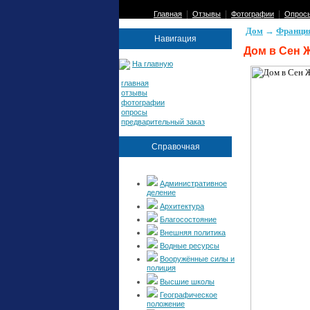
|
|
|
Главная
Отзывы
Фотографии
Опрос
Дом
→
Франци
Навигация
Дом в Сен Ж
На главную
главная
отзывы
фотографии
опросы
предварительный заказ
Справочная
Административное
деление
Архитектура
Благосостояние
Внешняя политика
Водные ресурсы
Вооружённые силы и
полиция
Высшие школы
Географическое
положение