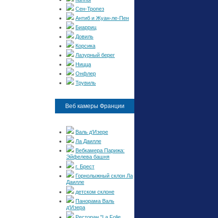
Сен-Тропез
Антиб и Жуан-ле-Пен
Биарриц
Довиль
Корсика
Лазурный берег
Ницца
Онфлер
Трувиль
Веб камеры Франции
Валь д'Изере
Ла Даилле
Вебкамера Парижа:
Эйфелева башня
г. Брест
Горнолыжный склон Ла
Даилле
детском склоне
Панорама Валь
д'Изера
Ресторан "La Folie