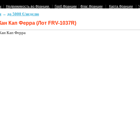
|
|
|
|
|
ы
Недвижимость во Франции
Герб Франции
Флаг Франции
Карта Франции
я
→
до 5000 €/неделю
ан Кап Ферра (Лот FRV-1037R)