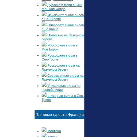
Дуплекс у моря в Сен
Жан Кап Ферра
Исключительная вилла
в Сен-Тропе
Очаровательная вилла
в Ле Канне
Поместье на Лазурном
берегу
Роскошная вилла в
Мон Борон
Роскошная вилла в
Сен-Тропе
Роскошная вилла на
Лазурном берегу
Современная вилла на
Лазурном берегу
Уникальная вилла на
первой линии
Шикарная вилла в Сен-
Тропе
Пляжные курорты Франции
Ментона
Канны