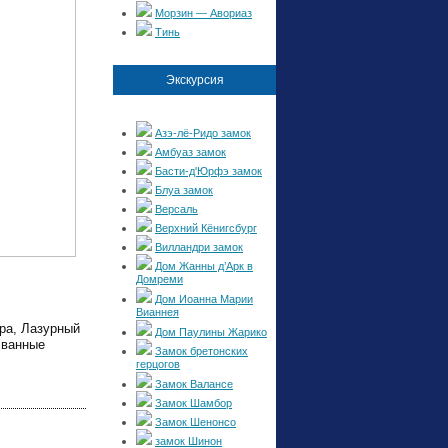
Морзин — Авориаз
Тинь
Экскурсия
Азэ-лё-Ридо замок
Амбуаз замок
Басти-д'Юрфэ замок
Блуа замок
Версаль
Верхний Кёнигсбург
Вилландри замок
Дом Жанны д’Арк в
Домреми
Дом Иоанна Марии
Вианнея
ра, Лазурный
Дом Паулины Жарико
 ванные
Замок бретонских
герцогов
Замок Валансе
Замок Шамбор
Замок Шенонсо
замок Шинон