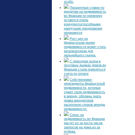
особо.
Процентные ставки по
кредитам на недвижимость
во Франции по прежнему
остаются очень
конкурентоспособными,
наилучшие предложения
начинаются
Рост цен на
французском рынке
недвижимости может стать
катализатором для
дальнейшего скачка.
С приходом осени в
почтовых ящиках домов во
Франции стали появляться
счета по оплате
Собственники-
нерезиденты французской
недвижимости, которые
сдают свою недвижимость
в аренду, обязаны знать
права арендаторов
касательно сроков аренды
недвижимости.
Спрос на
недвижимость во Франции
растет из-за роста числа
запросов на дома из-за
рубежа.