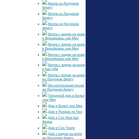
Вилла на Лазурном
берегу
Вилла на Лазурном
берегу
Вилла на Лазурном
берегу
Вилла с видом на море
в Вильфранш сюр Мер
Вилла с видом на море
в Вильфранш сюр Мер
Вилла с видом на море
в Вильфранш сюр Мер
Вилла с видом на море
в Кап д’Аи
Вилла с видом на море
на Лазурном берегу
Восхитительная вилла
на Лазурном берегу
Городской дом в Больё
сюр Мер
Дом в Больё сюр Мер
Дом в Рокфор ле Пен
Дом в Сен Жан Кап
Ферра
Дом в Сен-Тропе
Дом с видом на море
на Лазурном берегу