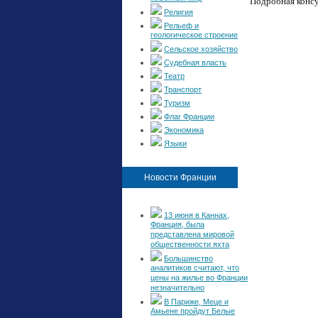
Подробная консу
Религия
Рельеф и
геологическое строение
Сельское хозяйство
Судебная власть
Театр
Транспорт
Туризм
Флаг Франции
Экономика
Языки
Новости Франции
13 июня в Каннах,
Франция, была
представлена мировой
общественности яхта
Большинство
аналитиков считают, что
цены на жилье во Франции
незначительно
В Париже, Меце и
Амьене пройдут Белые