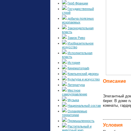
Герб Франции
Государственный
строй
добыча полезных
ископаемых
Законодательная
власть
Замок Риво
Изобразительное
искусство
Исполнительная
власть
История
Кинематограф
Компьенский дворец
Культура и искусство
Описание
Литература
Местное
самоуправление
Элегантный дом
Музыка
берег. В доме 
комнаты, гарде
Национальный состав
Охраняемые
территории
Промышленность
Условия
Растительный и
животный мир