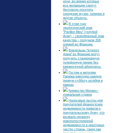
ночи, во время которых
все желающие смогут
бесплатно посетить
городские музеи, галереи и
другие объекты.
В этом году
экологический знак
"Pavillon Bleu" (голубой
флаг) – своеобразный знак
качества – получили 358
пляжей во Франции.
Владельцы "второго
дома" во Франции могут
получить стационарную
телефонную линию без
ежемесячной абонплаты.
Гостям и жителям
Парижа ежегодно каждую
первую субботу октября в
рамках
Княжество Монако -
уникальная страна
Налоговые льготы для
покупателей французских
недвижимости привели к
покупательскому буму, что
вызвало нехватку
новопопостроенной
недвижимости в некоторых
частях страны, таких как