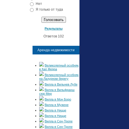
Нет
Я только от туда
Результаты
Ответов 102
Аренда недвижимости
Великолепный особняк
в Кап Ферра
Великолепный особняк
на Лазурном берегу
Вилла в Вильнев Лубе
Вилла в Вильфранш
сюр Мер
Вилла в Мон Боро
Вилла в Мужене
Вилла в Ницце
Вилла в Ницце
Вилла в Сен-Тропе
Вилла в Сен-Тропе