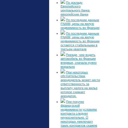
По докладу
Европейского
центрального банка,
европейские банки
По последним данным
FNAIM, цены на жилую
недвижимость во Франции
По последним данным
FNAIM, цены на жилую
недвижимость во Франции
остаются стабильными в
третьем квартале
Прежде, чем водить
автомобиль во Франции
впервые, сначала нужно
морально
При некоторых
обстоятельствах
арендодатель может нести
ответственность за
выплату налога на жилье
которое снимает
арендатор.
При покупке
французской
недвижимости условиям
контракта следуют
неукоснительно. О
некоторых «мелочах»
таких контрактов скажем