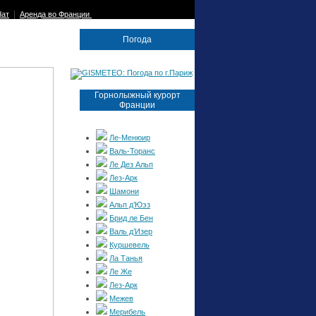
|
Чат
Аренда во Франции
Погода
Горнолыжный курорт
Франции
Ле-Менюир
Валь­-Торанс
Ле Дез Альп
Лез-Арк
Шамони
Альп д’Юэз
Брид ле Бен
Валь д’Изер
Куршевель
Ла Танья
Ле Же
Лез-Арк
Межев
Мерибель