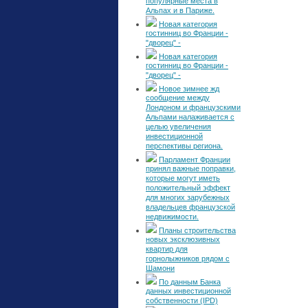
популярные места в
Альпах и в Париже.
Новая категория
гостинниц во Франции -
"дворец" -
Новая категория
гостинниц во Франции -
"дворец" -
Новое зимнее жд
сообщение между
Лондоном и французскими
Альпами налаживается с
целью увеличения
инвестиционной
перспективы региона.
Парламент Франции
принял важные поправки,
которые могут иметь
положительный эффект
для многих зарубежных
владельцев французской
недвижимости.
Планы строительства
новых эксклюзивных
квартир для
горнолыжников рядом с
Шамони
По данным Банка
данных инвестиционной
собственности (IPD)