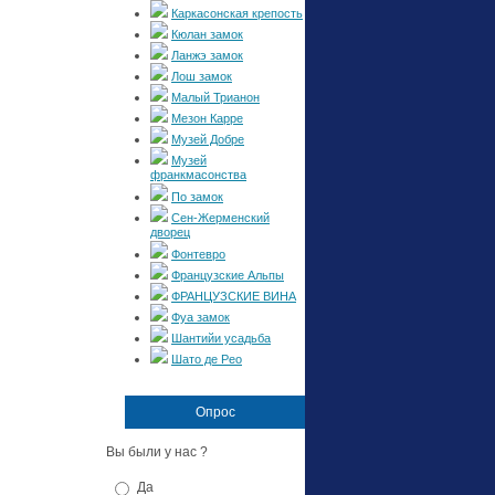
Каркасонская крепость
Кюлан замок
Ланжэ замок
Лош замок
Малый Трианон
Мезон Карре
Музей Добре
Музей
франкмасонства
По замок
Сен-Жерменский
дворец
Фонтевро
Французские Альпы
ФРАНЦУЗСКИЕ ВИНА
Фуа замок
Шантийи усадьба
Шато де Рео
Опрос
Вы были у нас ?
Да