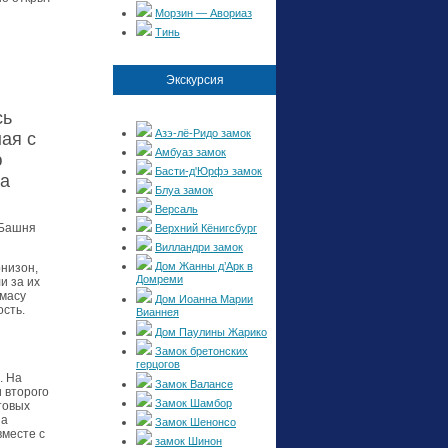
Морзин — Авориаз
Тинь
Экскурсия
сь
Азэ-лё-Ридо замок
ая с
Амбуаз замок
ю
Басти-д'Юрфэ замок
ка
Блуа замок
Версаль
 Башня
Верхний Кёнигсбург
Вилландри замок
Дом Жанны д’Арк в
рнизон,
Домреми
и за их
масу
Дом Иоанна Марии
сть.
Вианнея
Дом Паулины Жарико
Замок бретонских
герцогов
. На
Замок Валансе
 второго
Замок Шамбор
товых
на
Замок Шенонсо
вместе с
замок Шинон