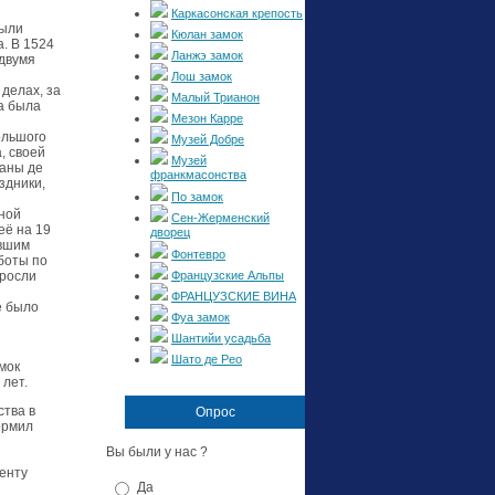
Каркасонская крепость
были
Кюлан замок
а. В 1524
Ланжэ замок
 двумя
Лош замок
делах, за
Малый Трианон
а была
Мезон Карре
ольшого
Музей Добре
, своей
Музей
ианы де
франкмасонства
здники,
По замок
иной
Сен-Жерменский
её на 19
дворец
авшим
Фонтевро
боты по
Французские Альпы
 росли
ФРАНЦУЗСКИЕ ВИНА
е было
Фуа замок
Шантийи усадьба
Шато де Рео
мок
 лет.
тва в
Опрос
ормил
Вы были у нас ?
енту
Да