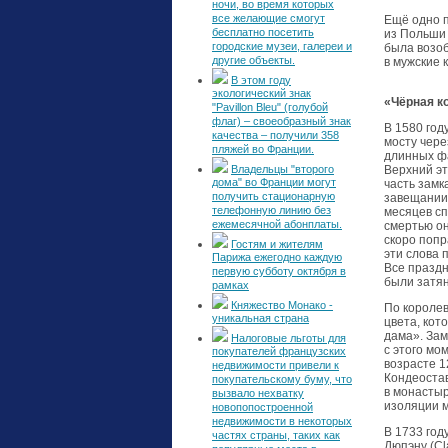
ночи, во время которых
все желающие смогут
Ещё одно п
бесплатно посетить
из Польши 
городские музеи, галереи и
была возоб
другие объекты.
в мужские 
В этом году
экологический знак
«Чёрная к
"Pavillon Bleu" (голубой
флаг) – своеобразный знак
В 1580 год
качества – получили 358
мосту чере
пляжей во Франции.
длинных ф
Владельцы "второго
Верхний эт
дома" во Франции могут
часть замк
получить стационарную
завещании 
телефонную линию без
месяцев сп
ежемесячной абонплаты.
смертью он
скоро попр
Гостям и жителям
эти слова 
Парижа ежегодно каждую
Все праздн
первую субботу октября в
были затян
рамках
Княжество Монако -
По королев
уникальная страна
цвета, кот
дама». Зам
Налоговые льготы для
с этого мо
покупателей французских
возрасте 1
недвижимости привели к
Кондеостав
покупательскому буму, что
в монастыр
вызвало нехватку
изоляции м
новопопостроенной
недвижимости в некоторых
В 1733 год
частях страны, таких как
Дюпэну (Cl