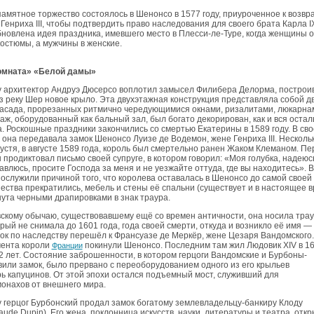
амятное торжество состоялось в Шенонсо в 1577 году, приуроченное к возв
Генриха III, чтобы подтвердить право наследования для своего брата Карла I
новлена идея праздника, имевшего место в Плесси-ле-Туре, когда женщины 
костюмы, а мужчины в женские.
омната» «Белой дамы»
у архитектор Андруэ Дюсерсо воплотил замысел Филибера Делорма, построи
з реку Шер новое крыло. Эта двухэтажная конструкция представляла собой д
асада, прорезанных ритмично чередующимися окнами, ризалитами, люкарна
аж, оборудованный как бальный зал, был богато декорирован, как и вся оста
а. Роскошные праздники закончились со смертью Екатерины в 1589 году. В св
она передавала замок Шенонсо Луизе де Водемон, жене Генриха III. Несколь
устя, в августе 1589 года, король был смертельно ранен Жаком Клеманом. Пе
 продиктовал письмо своей супруге, в котором говорил: «Моя голубка, надеюсь
авлюсь, просите Господа за меня и не уезжайте оттуда, где вы находитесь».
послужили причиной того, что королева оставалась в Шенонсо до самой своей
ества прекратились, мебель и стены её спальни (существует и в настоящее в
ута черными драпировками в знак траура.
скому обычаю, существовавшему ещё со времен античности, она носила трау
орый не снимала до 1601 года, года своей смерти, откуда и возникло её имя 
ок по наследству перешёл к Франсуазе де Меркёр, жене Цезаря Вандомского
мента короли
покинули Шенонсо. Последним там жил Людовик XIV в 16
Франции
2 лет. Состояние заброшенности, в котором герцоги Вандомские и Бурбоны-
или замок, было прервано с переоборудованием одного из его крыльев
ь капуцинов. От этой эпохи остался подъемный мост, служивший для
онахов от внешнего мира.
у герцог Бурбонский продал замок богатому землевладельцу-банкиру Клоду
aude Dupin). Его жена, поклонница искусств, науки, литературы и театра, откр