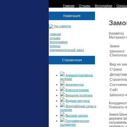
|
|
|
Главная
Отзывы
Фотографии
Опрос
Навигация
Замо
На главную
[править]
главная
Материал 
отзывы
фотографии
опросы
Замок
предварительный заказ
Шенонсо
Chenonce
Справочная
Вид на зам
Страна
Департам
Административное
деление
Строитель
Архитектура
Состояни
Сайт
Благосостояние
Шенонсо н
Внешняя политика
Водные ресурсы
Координат
Вооружённые силы и
Показать г
полиция
Замок Шен
Высшие школы
деревни Ше
Географическое
называемы
положение
любимых, 