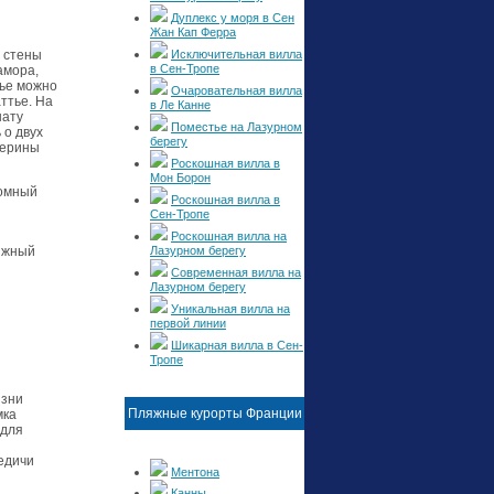
Дуплекс у моря в Сен
Жан Кап Ферра
Исключительная вилла
 стены
в Сен-Тропе
амора,
тье можно
Очаровательная вилла
ттье. На
в Ле Канне
нату
Поместье на Лазурном
 о двух
берегу
терины
Роскошная вилла в
Мон Борон
ромный
Роскошная вилла в
Сен-Тропе
Роскошная вилла на
Лазурном берегу
ыжный
Современная вилла на
Лазурном берегу
Уникальная вилла на
первой линии
Шикарная вилла в Сен-
Тропе
изни
Пляжные курорты Франции
мка
 для
едичи
Ментона
Канны