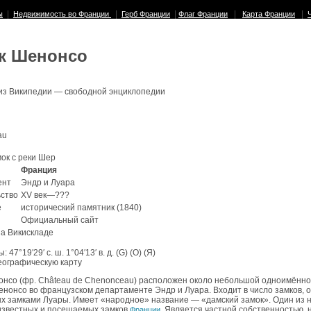
|
|
|
|
|
ы
Недвижимость во Франции
Герб Франции
Флаг Франции
Карта Франции
к Шенонсо
из Википедии — свободной энциклопедии
au
ок с реки Шер
Франция
ент
Эндр и Луара
ство
XV век—???
е
исторический памятник (1840)
Официальный сайт
а Викискладе
ы:
47°19′29′ с. ш. 1°04′13′ в. д. (G) (O) (Я)
еографическую карту
онсо (фр. Château de Chenonceau) расположен около небольшой одноимённ
нонсо во французском департаменте Эндр и Луара. Входит в число замков, 
х замками Луары. Имеет «народное» название — «дамский замок». Один из 
известных и посещаемых замков
. Является частной собственностью, 
Франции