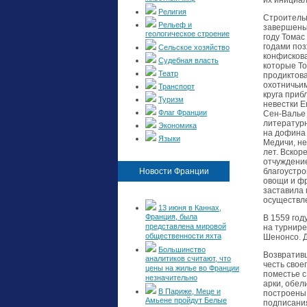
их инициала
Религия
Строительн
Рельеф и
завершены 
геологическое строение
году Томас
годами поз
Сельское хозяйство
конфискова
Судебная власть
которые То
Театр
продиктов
охотничьим
Транспорт
круга приб
Туризм
невестки Е
Флаг Франции
Сен-Валье 
литературн
Экономика
на дофина 
Языки
Медичи, не
лет. Вскор
отчуждение
Новости Франции
благоустро
овощи и фр
заставила 
осуществле
13 июня в Каннах,
Франция, была
В 1559 год
представлена мировой
на турнире
общественности яхта
Шенонсо. Д
Большинство
Возвративш
аналитиков считают, что
честь свое
цены на жилье во Франции
поместье 
незначительно
арки, обел
В Париже, Меце и
построены 
Амьене пройдут Белые
подписания