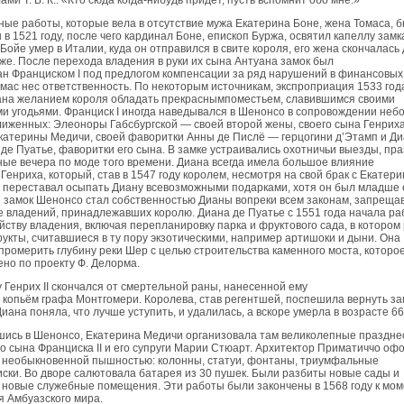
ми Т. В. К.: «Кто сюда когда-нибудь придет, пусть вспомнит обо мне.»
ые работы, которые вела в отсутствие мужа Екатерина Боне, жена Томаса, 
в 1521 году, после чего кардинал Боне, епископ Буржа, освятил капеллу замк
 Бойе умер в Италии, куда он отправился в свите короля, его жена скончалась
же. После перехода владения в руки их сына Антуана замок был
н Франциском I под предлогом компенсации за ряд нарушений в финансовых 
мас нес ответственность. По некоторым источникам, экспроприация 1533 год
ана желанием короля обладать прекраснымпоместьем, славившимся своими
и угодьями. Франциск I иногда наведывался в Шенонсо в сопровождении неб
лиженных: Элеоноры Габсбургской — своей второй жены, своего сына Генриха
катерины Медичи, своей фаворитки Анны де Пислё — герцогини д’Этамп и Д
де Пуатье, фаворитки его сына. В замке устраивались охотничьи выезды, пра
ые вечера по моде того времени. Диана всегда имела большое влияние
Генриха, который, став в 1547 году королем, несмотря на свой брак с Екатер
 переставал осыпать Диану всевозможными подарками, хотя он был младше 
е замок Шенонсо стал собственностью Дианы вопреки всем законам, запрещ
 владений, принадлежавших королю. Диана де Пуатье с 1551 года начала ра
йству владения, включая перепланировку парка и фруктового сада, в котором
укты, считавшиеся в ту пору экзотическими, например артишоки и дыни. Она
промерить глубину реки Шер с целью строительства каменного моста, которо
но по проекту Ф. Делорма.
у Генрих II скончался от смертельной раны, нанесенной ему
 копьём графа Монтгомери. Королева, став регентшей, поспешила вернуть за
иана поняла, что лучше уступить, и удалилась, а вскоре умерла в возрасте 66
ись в Шенонсо, Екатерина Медичи организовала там великолепные празднес
го сына Франциска II и его супруги Марии Стюарт. Архитектор Приматиччо оф
с необыкновенной пышностью: колонны, статуи, фонтаны, триумфальные
иски. Во дворе салютовала батарея из 30 пушек. Были разбиты новые сады и
новые служебные помещения. Эти работы были закончены в 1568 году к мом
 Амбуазского мира.