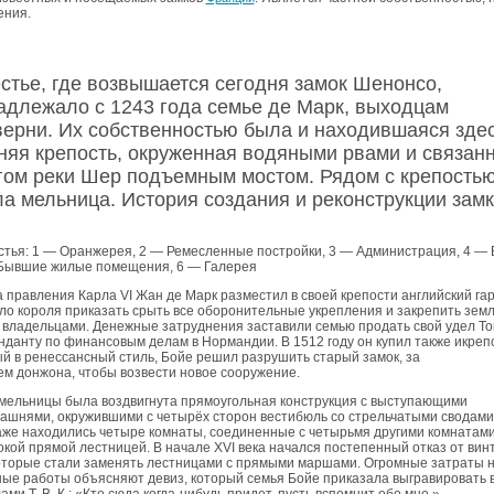
ения.
стье, где возвышается сегодня замок Шенонсо,
адлежало с 1243 года семье де Марк, выходцам
верни. Их собственностью была и находившаяся зде
няя крепость, окруженная водяными рвами и связанн
гом реки Шер подъемным мостом. Рядом с крепость
ла мельница. История создания и реконструкции зам
тья: 1 — Оранжерея, 2 — Ремесленные постройки, 3 — Администрация, 4 —
 Бывшие жилые помещения, 6 — Галерея
 правления Карла VI Жан де Марк разместил в своей крепости английский га
ло короля приказать срыть все оборонительные укрепления и закрепить земл
владельцами. Денежные затруднения заставили семью продать свой удел То
нданту по финансовым делам в Нормандии. В 1512 году он купил также икрепо
 в ренессансный стиль, Бойе решил разрушить старый замок, за
м донжона, чтобы возвести новое сооружение.
мельницы была воздвигнута прямоугольная конструкция с выступающими
ашнями, окружившими с четырёх сторон вестибюль со стрельчатыми сводами
же находились четыре комнаты, соединенные с четырьмя другими комнатами
кой прямой лестницей. В начале XVI века начался постепенный отказ от вин
оторые стали заменять лестницами с прямыми маршами. Огромные затраты 
ые работы объясняют девиз, который семья Бойе приказала выгравировать 