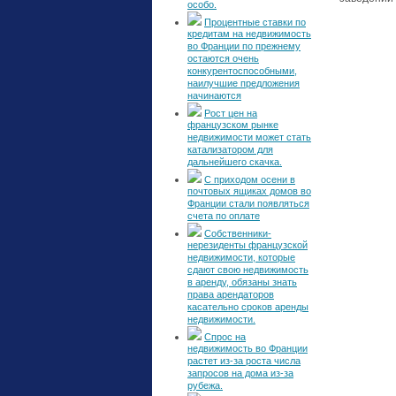
особо.
Процентные ставки по
кредитам на недвижимость
во Франции по прежнему
остаются очень
конкурентоспособными,
наилучшие предложения
начинаются
Рост цен на
французском рынке
недвижимости может стать
катализатором для
дальнейшего скачка.
С приходом осени в
почтовых ящиках домов во
Франции стали появляться
счета по оплате
Собственники-
нерезиденты французской
недвижимости, которые
сдают свою недвижимость
в аренду, обязаны знать
права арендаторов
касательно сроков аренды
недвижимости.
Спрос на
недвижимость во Франции
растет из-за роста числа
запросов на дома из-за
рубежа.