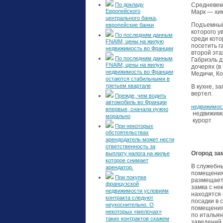
По докладу
Средневек
Европейского
Марк — хи
центрального банка,
Подъемный 
европейские банки
которого у
По последним данным
среди кото
FNAIM, цены на жилую
посетить г
недвижимость во Франции
второй эта
По последним данным
Габриэль д
FNAIM, цены на жилую
дочерях (в
недвижимость во Франции
Медичи, Ко
остаются стабильными в
третьем квартале
В кухне, з
вертел.
Прежде, чем водить
автомобиль во Франции
недвижимос
впервые, сначала нужно
недвижимо
морально
курорт
При некоторых
обстоятельствах
арендодатель может нести
ответственность за
Огород за
выплату налога на жилье
которое снимает
В служебны
арендатор.
помещениях
При покупке
размещаетс
французской
замка с не
недвижимости условиям
находятся 
контракта следуют
посадки в 
неукоснительно. О
помещениях
некоторых «мелочах»
по итальян
таких контрактов скажем
заведений