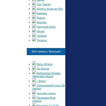
Сен-Тропез
Антиб и Жуан-ле-Пен
Биарриц
Довиль
Корсика
Лазурный берег
Ницца
Онфлер
Трувиль
Веб камеры Франции
Валь д'Изере
Ла Даилле
Вебкамера Парижа:
Эйфелева башня
г. Брест
Горнолыжный склон Ла
Даилле
детском склоне
Панорама Валь
д'Изера
Ресторан "La Folie