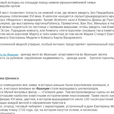
овый колодец на площади перед замком украшенэмблемой семьи
меройи орлом
мост позволяет попасть на нижний этаж, где можно увидеть Зал Гвардейцев,
вешаны гобеленами XVI века. В капелле находятся скульптурыкаррарского мр
рых «Мадонна с младенцем». Кроме Зелёного зала и Комнаты Дианы де Пуа
алерею, где выставлены картиныРубенса, Приматиччо, Ван Лоо, Миньяра и На
ж можно подняться по лестнице с прямыми маршами, чтобы увидеть там Ком
’Эстре, Парадную комнату, или Комнату «пяти королев» (названа так в память
 том числе королеве Марго) и трёх невестках (в том числе Марии Стюарт) Ека
мнату Екатерины Медичи и Комнату Карла Вандомского.
аполненной медной утварью, особый интерес представляет оригинальный ог
аренда вилл во Франции апартаментов во Франции вилла
ть во Франции
сть за рубежом зарубежная недвижимость аренда шале бунгало горнол
мка Шенонсо
х помещениях вне замка, в которых раньше были королевские конюшни, и
, в которых впервые во
Франции
стали выращивать шелкопрядов,
я Музей восковых фигур — «Галерея дам». Там воспроизведены сцены из ж
которыми наиболее известными историческими персонажами. Также около за
ферма XVI века, цветник, в котором выращиваются около 130 тысяч растений
садах каждой весной и оформления букетов в
, огород, тисовый лабиринт с кариатидами, устроенный в духе Екатерины М
скому плану 1720 года, луг, на котором пасутся ослики, и несколько
 общепита.