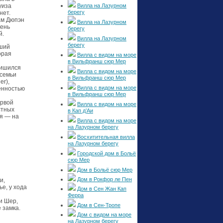
Вилла на Лазурном
уиза
берегу
нет.
ам Дюпэн
Вилла на Лазурном
чень
берегу
й.
Вилла на Лазурном
берегу
вший
орая
Вилла с видом на море
в Вильфранш сюр Мер
лишился
Вилла с видом на море
 семьи
в Вильфранш сюр Мер
er),
Вилла с видом на море
енностью
в Вильфранш сюр Мер
ервой
Вилла с видом на море
стных
в Кап д’Аи
ая — на
Вилла с видом на море
на Лазурном берегу
Восхитительная вилла
на Лазурном берегу
Городской дом в Больё
сюр Мер
Дом в Больё сюр Мер
Дом в Рокфор ле Пен
и,
е, у хода
Дом в Сен Жан Кап
Ферра
и Шер,
Дом в Сен-Тропе
 замка.
Дом с видом на море
на Лазурном берегу