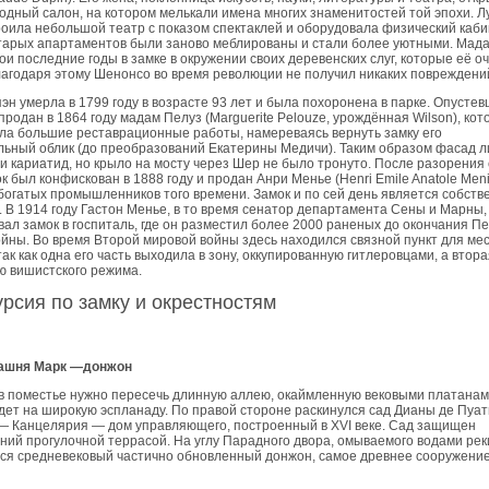
дный салон, на котором мелькали имена многих знаменитостей той эпохи. Л
оила небольшой театр с показом спектаклей и оборудовала физический каби
тарых апартаментов были заново меблированы и стали более уютными. Мад
ои последние годы в замке в окружении своих деревенских слуг, которые её о
агодаря этому Шенонсо во время революции не получил никаких повреждени
н умерла в 1799 году в возрасте 93 лет и была похоронена в парке. Опусте
продан в 1864 году мадам Пелуз (Marguerite Pelouze, урождённая Wilson), кот
а большие реставрационные работы, намереваясь вернуть замку его
ьный облик (до преобразований Екатерины Медичи). Таким образом фасад 
 и кариатид, но крыло на мосту через Шер не было тронуто. После разорения
к был конфискован в 1888 году и продан Анри Менье (Henri Emile Anatole Meni
богатых промышленников того времени. Замок и по сей день является собств
. В 1914 году Гастон Менье, в то время сенатор департамента Сены и Марны,
ал замок в госпиталь, где он разместил более 2000 раненых до окончания П
йны. Во время Второй мировой войны здесь находился связной пункт для ме
так как одна его часть выходила в зону, оккупированную гитлеровцами, а втор
ю вишистского режима.
урсия по замку и окрестностям
ашня Марк —
донжон
в поместье нужно пересечь длинную аллею, окаймленную вековыми платанам
дет на широкую эспланаду. По правой стороне раскинулся сад Дианы де Пуать
— Канцелярия — дом управляющего, построенный в XVI веке. Сад защищен
ний прогулочной террасой. На углу Парадного двора, омываемого водами рек
я средневековый частично обновленный донжон, самое древнее сооружение