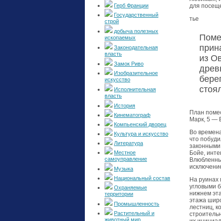
Герб Франции
для посещ
Государственный
тье
строй
добыча полезных
Поме
ископаемых
прин
Законодательная
власть
из О
Замок Риво
древ
Изобразительное
бере
искусство
стоя
Исполнительная
власть
История
План помес
Кинематограф
Марк, 5 —
Компьенский дворец
Во времена
Культура и искусство
что побуди
Литература
законными 
Местное
Бойе, инте
самоуправление
Влюбленный
исключение
Музыка
Национальный состав
На руинах 
угловыми б
Охраняемые
нижнем эта
территории
этажа широ
Промышленность
лестниц, к
Растительный и
строительн
животный мир