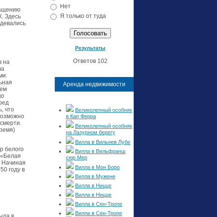
Нет
ращению
Я только от туда
X. Здесь
одевались
Результаты
Ответов 102
в на
ва
ми.
льная
Аренда недвижимости
оем
ко
ред
, что
Великолепный особняк
 Возможно
в Кап Ферра
 смерти.
Великолепный особняк
ремя)
на Лазурном берегу
Вилла в Вильнев Лубе
р белого
Вилла в Вильфранш
— «Белая
сюр Мер
. Начиная
Вилла в Мон Боро
50 году в
Вилла в Мужене
Вилла в Ницце
Вилла в Ницце
Вилла в Сен-Тропе
Вилла в Сен-Тропе
ыла в