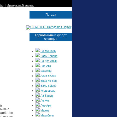
|
Чат
Аренда во Франции
Погода
Горнолыжный курорт
Франции
Ле-Менюир
Валь­-Торанс
Ле Дез Альп
Лез-Арк
Шамони
Альп д’Юэз
Брид ле Бен
Валь д’Изер
Куршевель
Ла Танья
Ле Же
ой
Лез-Арк
обычно
Межев
наиболее
Мерибель
но открыт