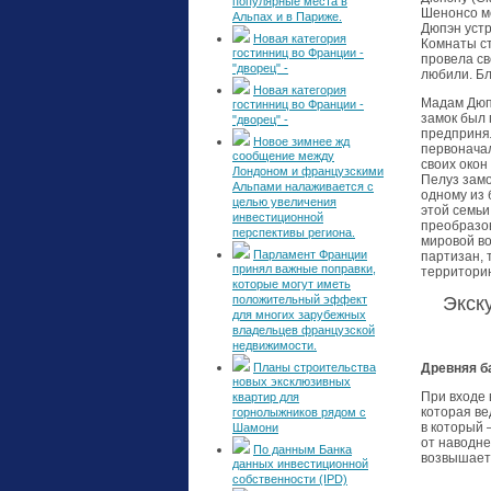
популярные места в
Шенонсо мо
Альпах и в Париже.
Дюпэн устр
Новая категория
Комнаты с
гостинниц во Франции -
провела св
"дворец" -
любили. Бл
Новая категория
Мадам Дюпэ
гостинниц во Франции -
замок был 
"дворец" -
предпринял
Новое зимнее жд
первоначал
сообщение между
своих окон
Лондоном и французскими
Пелуз замо
Альпами налаживается с
одному из 
целью увеличения
этой семьи
инвестиционной
преобразов
перспективы региона.
мировой во
Парламент Франции
партизан, 
принял важные поправки,
территори
которые могут иметь
положительный эффект
Экск
для многих зарубежных
владельцев французской
недвижимости.
Планы строительства
Древняя б
новых эксклюзивных
При входе 
квартир для
которая ве
горнолыжников рядом с
в который 
Шамони
от наводне
По данным Банка
возвышаетс
данных инвестиционной
собственности (IPD)