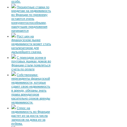
особо.
Процентные ставки по
кредитам на недвижимость
во Франции по прежнему
остаются очень
конкурентоспособными,
наилучшие предложения
начинаются
Рост цен на
французском рынке
недвижимости может стать
катализатором для
дальнейшего скачка.
С приходом осени в
почтовых ящиках домов во
Франции стали появляться
счета по оплате
Собственники-
нерезиденты французской
недвижимости, которые
сдают свою недвижимость
в аренду, обязаны знать
права арендаторов
касательно сроков аренды
недвижимости.
Спрос на
недвижимость во Франции
растет из-за роста числа
запросов на дома из-за
рубежа.