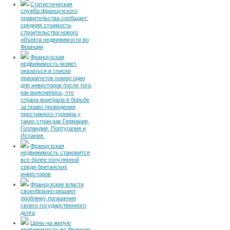
Статистическая
служба французского
правительства сообщает:
средняя стоимость
строительства нового
объекта недвижимости во
Франции
Французская
недвижимость может
оказаться в списке
приоритетов номер один
для инвесторов после того,
как выяснилось, что
страна выиграла в борьбе
за право проведения
престижного турнира у
таких стран как Германия,
Голландия, Португалия и
Испания.
Французская
недвижимость становится
все более популярной
среди британских
инвесторов
Французские власти
своеобразно решают
проблему погашения
своего государственного
долга
Цены на жилую