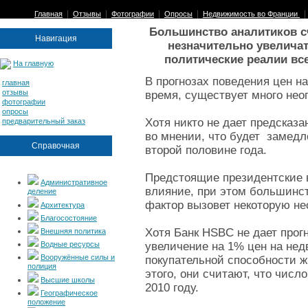
|
|
|
|
Главная
Отзывы
Фотографии
Опросы
Недвижимость во Франции
Большинство аналитиков сч
Навигация
незначительно увеличат
политические реалии вс
На главную
В прогнозах поведения цен н
главная
отзывы
время, существует много не
фотографии
опросы
Хотя никто не дает предсказа
предварительный заказ
во мнении, что будет замедл
Справочная
второй половине года.
Предстоящие президентские 
Административное
влияние, при этом большинст
деление
фактор вызовет некоторую не
Архитектура
Благосостояние
Хотя Банк HSBC не дает прогно
Внешняя политика
Водные ресурсы
увеличение на 1% цен на не
Вооружённые силы и
покупательной способности 
полиция
этого, они считают, что числ
Высшие школы
2010 году.
Географическое
положение