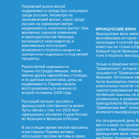
Парижский рынок жилой
недвижимости всегда был популярен
среди россиян. Несмотря на
экономический кризис, спрос среди
русских на парижскую жилую
недвижимость неуклонно растет. Они
ФРАНЦУЗСКИЕ ВИНА
мгновенно оценили изменения
Французские вина имею
в законодательстве Франции,
многовековую историю –
касающееся нерезидентов, и
нескольких столетий ф
максимально используют
известны не только в Ев
возможность получать
кредиты на
Каждый год во Франции 
под низкие
приобретение недвижимости
тонн отборного виногра
проценты.
Только в Шампани изго
Рынок жилой
недвижимости
"Шампанское", которое 
пострадал меньше, чем во
Парижа
называется "Шампанским
многих других европейских столицах,
Франции. Остальные ев
и по данным аналитиков, цены на
были вынуждены переим
недвижимость Париже начали
алкогольные напитки та
восстанавливаться начиная со
зарегистрированная ма
второй половины 2009 года.
провинции
ни в
Шампань
упоминалась в названи
Растущий интерес россиян к
принадлежала Франции.
французской собственности может
"Шампанских вин" тепе
быть связан с тем, что 2010 был
исключительнофранцузс
официально объявлен Годом России
во Франции и Франции в России.
На сегодняшний день Ф
место в мире по произв
В настоящее время многие магазины
дорогих вин. Наибольш
и рестораны Парижа активно
французские вина таких
используют русские мотивы в своих
как Бордо,
,
Бургундия
Эль