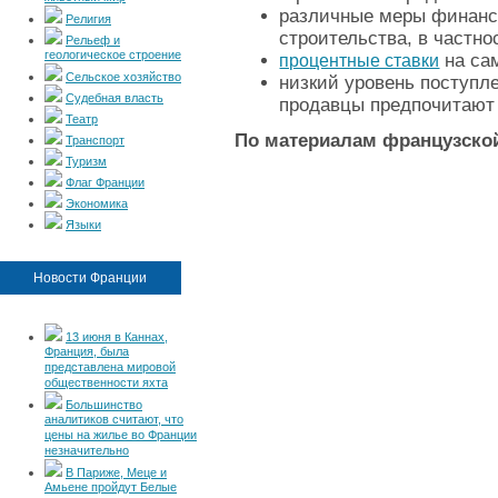
различные меры финанс
Религия
строительства, в частнос
Рельеф и
геологическое строение
на са
процентные ставки
Сельское хозяйство
низкий уровень поступле
Судебная власть
продавцы предпочитают 
Театр
По материалам французско
Транспорт
Туризм
Флаг Франции
Экономика
Языки
Новости Франции
13 июня в Каннах,
Франция, была
представлена мировой
общественности яхта
Большинство
аналитиков считают, что
цены на жилье во Франции
незначительно
В Париже, Меце и
Амьене пройдут Белые