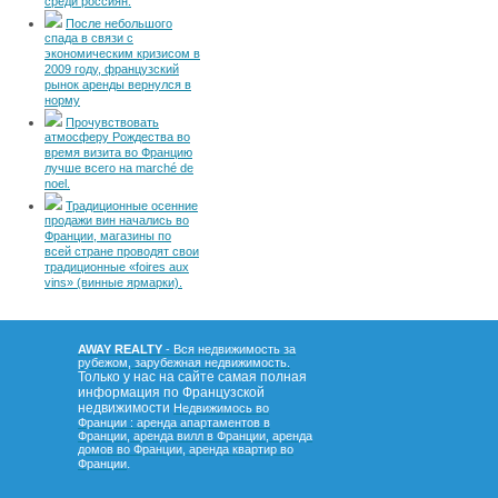
среди россиян.
После небольшого
спада в связи с
экономическим кризисом в
2009 году, французский
рынок аренды вернулся в
норму
Прочувствовать
атмосферу Рождества во
время визита во Францию
лучше всего на marché de
noel.
Традиционные осенние
продажи вин начались во
Франции, магазины по
всей стране проводят свои
традиционные «foires aux
vins» (винные ярмарки).
AWAY REALTY
- Вся недвижимость за
рубежом, зарубежная недвижимость.
Только у нас на сайте самая полная
информация по Французской
недвижимости
Недвижимось во
Франции : аренда апартаментов в
Франции, аренда вилл в Франции, аренда
домов во Франции, аренда квартир во
.
Франции