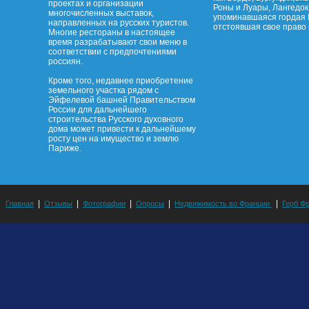
проектах и организации
Роны и Луары, Лангедок
многочисленных выставок,
упоминавшаяся гордая 
направленных на русских туристов.
отстоявшая свое право 
Многие рестораны в настоящее
время разрабатывают свои меню в
соответствии с предпочтениями
россиян.
Кроме того, недавнее приобретение
земельного участка рядом с
Эйфелевой башней Правительством
России для дальнейшего
строительства Русского духовного
дома может привести к дальнейшему
росту цен на имущество и землю
Париже.
|
|
|
|
|
Главная
Отзывы
Фотографии
Опросы
Недвижимость во Франции
Герб Ф