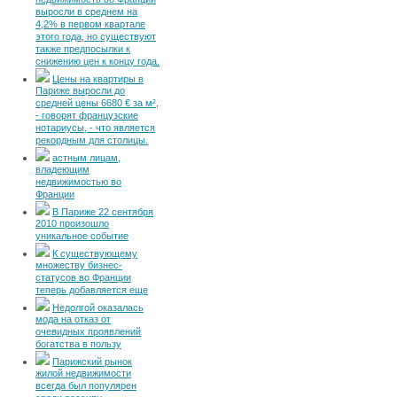
недвижимость во Франции
выросли в среднем на
4,2% в первом квартале
этого года, но существуют
также предпосылки к
снижению цен к концу года.
Цены на квартиры в
Париже выросли до
средней цены 6680 € за м²,
- говорят французские
нотариусы, - что является
рекордным для столицы.
астным лицам,
владеющим
недвижимостью во
Франции
В Париже 22 сентября
2010 произошло
уникальное событие
К существующему
множеству бизнес-
статусов во Франции
теперь добавляется еще
Недолгой оказалась
мода на отказ от
очевидных проявлений
богатства в пользу
Парижский рынок
жилой недвижимости
всегда был популярен