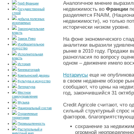
Аналогичное мнение выразили 
Герб Франции
недвижимость во
Франции
пе
Государственный
строй
разделяется FNAIM, (Национа
добыча полезных
недвижимости), но только по
ископаемых
исторически низком уровне.
Законодательная
власть
На фоне экономического спад
Замок Риво
аналитики выразили удивлен
Изобразительное
искусство
рынке в 2010 году. Продажи в
Исполнительная
разногласия по вопросу оценк
власть
одном – движение имело во
История
Кинематограф
еще не опубликова
Нотариусы
Компьенский дворец
в своем недавнем обзоре рынк
Культура и искусство
сообщают, что цены на недв
Литература
год, закончившийся 31 октяб
Местное
самоуправление
Музыка
Credit Agricole считают, что
Национальный состав
сильный структурный спрос 
Охраняемые
факторов, благоприятствующ
территории
Промышленность
сохранение за недвижи
Растительный и
огромной неопределенно
животный мир