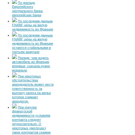
По докладу
Европейского
центрального банка,
европейские банки
По последним данным
FNAIM, цены на жилую
недвижимость во Франции
По последним данным
FNAIM, цены на жилую
недвижимость во Франции
остаются стабильными в
третьем квартале
Прежде, чем водить
автомобиль во Франции
впервые, сначала нужно
морально
При некоторых
обстоятельствах
арендодатель может нести
ответственность за
выплату налога на жилье
которое снимает
арендатор.
При покупке
французской
недвижимости условиям
контракта следуют
неукоснительно. О
некоторых «мелочах»
таких контрактов скажем