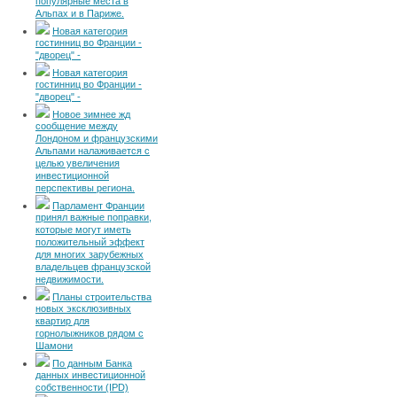
популярные места в
Альпах и в Париже.
Новая категория
гостинниц во Франции -
"дворец" -
Новая категория
гостинниц во Франции -
"дворец" -
Новое зимнее жд
сообщение между
Лондоном и французскими
Альпами налаживается с
целью увеличения
инвестиционной
перспективы региона.
Парламент Франции
принял важные поправки,
которые могут иметь
положительный эффект
для многих зарубежных
владельцев французской
недвижимости.
Планы строительства
новых эксклюзивных
квартир для
горнолыжников рядом с
Шамони
По данным Банка
данных инвестиционной
собственности (IPD)