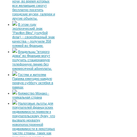
ночи, во время которых
все желающие смогут
бесплатно посетить
городские музеи, галереи и
другие объекты.
В этом году
экологический знак
"Pavillon Bleu" (голубой
флаг) – своеобразный знак
качества – получили 358
пляжей во Франции.
Владельцы "второго
дома" во Франции могут
получить стационарную
телефонную линию без
ежемесячной абонплаты.
Гостям и жителям
Парижа ежегодно каждую
первую субботу октября в
рамках
Княжество Монако -
уникальная страна
Налоговые льготы для
покупателей французских
недвижимости привели к
покупательскому буму, что
вызвало нехватку
новопопостроенной
недвижимости в некоторых
частях страны, таких как