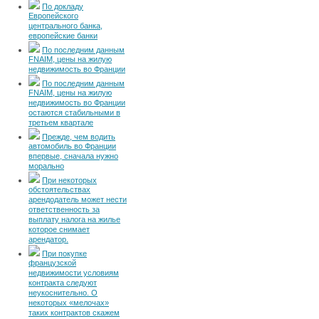
По докладу
Европейского
центрального банка,
европейские банки
По последним данным
FNAIM, цены на жилую
недвижимость во Франции
По последним данным
FNAIM, цены на жилую
недвижимость во Франции
остаются стабильными в
третьем квартале
Прежде, чем водить
автомобиль во Франции
впервые, сначала нужно
морально
При некоторых
обстоятельствах
арендодатель может нести
ответственность за
выплату налога на жилье
которое снимает
арендатор.
При покупке
французской
недвижимости условиям
контракта следуют
неукоснительно. О
некоторых «мелочах»
таких контрактов скажем