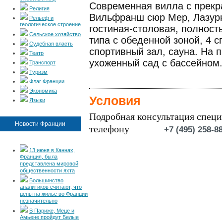
Современная вилла с прекр
Религия
Вильфранш сюр Мер, Лазурн
Рельеф и
геологическое строение
гостиная-столовая, полност
Сельское хозяйство
типа с обеденной зоной, 4 
Судебная власть
спортивный зал, сауна. На 
Театр
ухоженный сад с бассейном
Транспорт
Туризм
Флаг Франции
Экономика
Условия
Языки
Подробная консультация специ
Новости Франции
телефону
+7 (495) 258-8
13 июня в Каннах,
Франция, была
представлена мировой
общественности яхта
Большинство
аналитиков считают, что
цены на жилье во Франции
незначительно
В Париже, Меце и
Амьене пройдут Белые