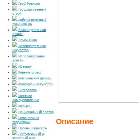
Герб Франции
Государственный
строй
добыча полезных
ископаемых
Законодательная
власть
Замок Риво
Изобразительное
искусство
Исполнительная
власть
История
Кинематограф
Компьенский дворец
Культура и искусство
Литература
Местное
самоуправление
Музыка
Национальный состав
Охраняемые
Описание
территории
Промышленность
Растительный и
животный мир