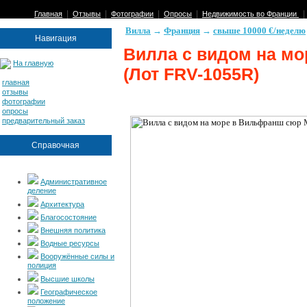
|
|
|
|
Главная
Отзывы
Фотографии
Опросы
Недвижимость во Франции
Вилла
→
Франция
→
свыше 10000 €/неделю
Навигация
Вилла с видом на м
На главную
(Лот FRV-1055R)
главная
отзывы
фотографии
опросы
предварительный заказ
Справочная
Административное
деление
Архитектура
Благосостояние
Внешняя политика
Водные ресурсы
Вооружённые силы и
полиция
Высшие школы
Географическое
положение