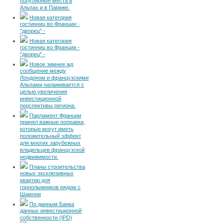
популярные места в
Альпах и в Париже.
Новая категория
гостинниц во Франции -
"дворец" -
Новая категория
гостинниц во Франции -
"дворец" -
Новое зимнее жд
сообщение между
Лондоном и французскими
Альпами налаживается с
целью увеличения
инвестиционной
перспективы региона.
Парламент Франции
принял важные поправки,
которые могут иметь
положительный эффект
для многих зарубежных
владельцев французской
недвижимости.
Планы строительства
новых эксклюзивных
квартир для
горнолыжников рядом с
Шамони
По данным Банка
данных инвестиционной
собственности (IPD)