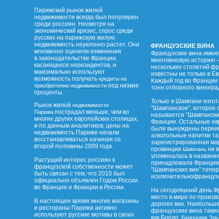
Парижский рынок жилой
недвижимости всегда был популярен
среди россиян. Несмотря на
экономический кризис, спрос среди
русских на парижскую жилую
недвижимость неуклонно растет. Они
ФРАНЦУЗСКИЕ ВИНА
мгновенно оценили изменения
Французские вина имею
в законодательстве Франции,
многовековую историю –
касающееся нерезидентов, и
нескольких столетий ф
максимально используют
известны не только в Ев
возможность получать
кредиты на
Каждый год во Франции 
под низкие
приобретение недвижимости
тонн отборного виногра
проценты.
Только в Шампани изго
Рынок жилой
недвижимости
"Шампанское", которое 
пострадал меньше, чем во
Парижа
называется "Шампанским
многих других европейских столицах,
Франции. Остальные ев
и по данным аналитиков, цены на
были вынуждены переим
недвижимость Париже начали
алкогольные напитки та
восстанавливаться начиная со
зарегистрированная ма
второй половины 2009 года.
провинции
ни в
Шампань
упоминалась в названи
Растущий интерес россиян к
принадлежала Франции.
французской собственности может
"Шампанских вин" тепе
быть связан с тем, что 2010 был
исключительнофранцузс
официально объявлен Годом России
во Франции и Франции в России.
На сегодняшний день Ф
место в мире по произв
В настоящее время многие магазины
дорогих вин. Наибольш
и рестораны Парижа активно
французские вина таких
используют русские мотивы в своих
как Бордо,
,
Бургундия
Эль