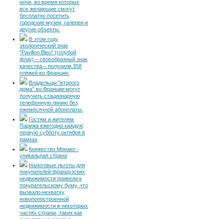
ночи, во время которых
все желающие смогут
бесплатно посетить
городские музеи, галереи и
другие объекты.
В этом году
экологический знак
"Pavillon Bleu" (голубой
флаг) – своеобразный знак
качества – получили 358
пляжей во Франции.
Владельцы "второго
дома" во Франции могут
получить стационарную
телефонную линию без
ежемесячной абонплаты.
Гостям и жителям
Парижа ежегодно каждую
первую субботу октября в
рамках
Княжество Монако -
уникальная страна
Налоговые льготы для
покупателей французских
недвижимости привели к
покупательскому буму, что
вызвало нехватку
новопопостроенной
недвижимости в некоторых
частях страны, таких как