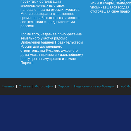
проектах и организации
Роны и Луары, Лангедок
многочисленных выставок,
упоминавшаяся гордая 
направленных на русских туристов.
отстоявшая свое право 
Многие рестораны в настоящее
время разрабатывают свои меню в
соответствии с предпочтениями
россиян.
Кроме того, недавнее приобретение
земельного участка рядом с
Эйфелевой башней Правительством
России для дальнейшего
строительства Русского духовного
дома может привести к дальнейшему
росту цен на имущество и землю
Париже.
|
|
|
|
|
Главная
Отзывы
Фотографии
Опросы
Недвижимость во Франции
Герб Ф