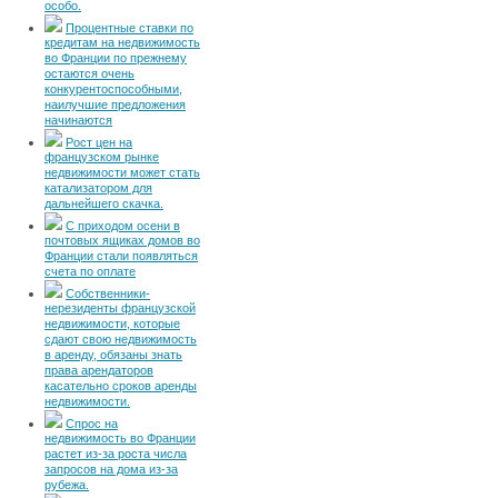
особо.
Процентные ставки по
кредитам на недвижимость
во Франции по прежнему
остаются очень
конкурентоспособными,
наилучшие предложения
начинаются
Рост цен на
французском рынке
недвижимости может стать
катализатором для
дальнейшего скачка.
С приходом осени в
почтовых ящиках домов во
Франции стали появляться
счета по оплате
Собственники-
нерезиденты французской
недвижимости, которые
сдают свою недвижимость
в аренду, обязаны знать
права арендаторов
касательно сроков аренды
недвижимости.
Спрос на
недвижимость во Франции
растет из-за роста числа
запросов на дома из-за
рубежа.