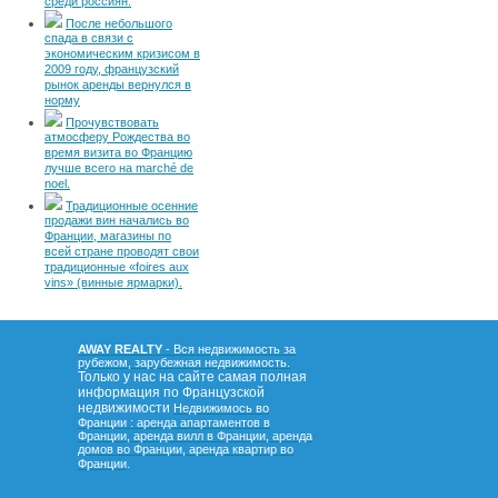
среди россиян.
После небольшого
спада в связи с
экономическим кризисом в
2009 году, французский
рынок аренды вернулся в
норму
Прочувствовать
атмосферу Рождества во
время визита во Францию
лучше всего на marché de
noel.
Традиционные осенние
продажи вин начались во
Франции, магазины по
всей стране проводят свои
традиционные «foires aux
vins» (винные ярмарки).
AWAY REALTY
- Вся недвижимость за
рубежом, зарубежная недвижимость.
Только у нас на сайте самая полная
информация по Французской
недвижимости
Недвижимось во
Франции : аренда апартаментов в
Франции, аренда вилл в Франции, аренда
домов во Франции, аренда квартир во
.
Франции