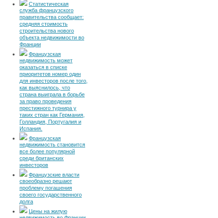
Статистическая
служба французского
правительства сообщает:
средняя стоимость
строительства нового
объекта недвижимости во
Франции
Французская
недвижимость может
оказаться в списке
приоритетов номер один
для инвесторов после того,
как выяснилось, что
страна выиграла в борьбе
за право проведения
престижного турнира у
таких стран как Германия,
Голландия, Португалия и
Испания.
Французская
недвижимость становится
все более популярной
среди британских
инвесторов
Французские власти
своеобразно решают
проблему погашения
своего государственного
долга
Цены на жилую