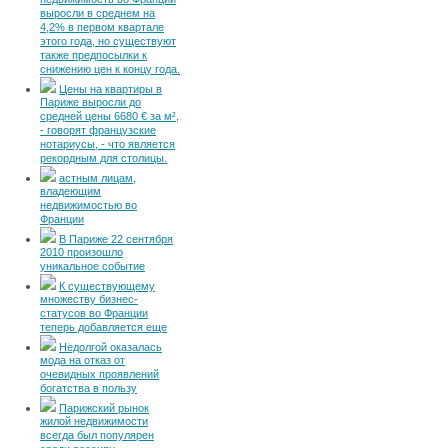
недвижимость во Франции
выросли в среднем на
4,2% в первом квартале
этого года, но существуют
также предпосылки к
снижению цен к концу года.
Цены на квартиры в
Париже выросли до
средней цены 6680 € за м²,
- говорят французские
нотариусы, - что является
рекордным для столицы.
астным лицам,
владеющим
недвижимостью во
Франции
В Париже 22 сентября
2010 произошло
уникальное событие
К существующему
множеству бизнес-
статусов во Франции
теперь добавляется еще
Недолгой оказалась
мода на отказ от
очевидных проявлений
богатства в пользу
Парижский рынок
жилой недвижимости
всегда был популярен