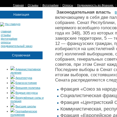
|
|
|
|
Главная
Отзывы
Фотографии
Опросы
Недвижимость во Франции
Законодательная власть
Навигация
включающему в себя две пал
собрание. Сенат Республики,
На главную
непрямого всеобщего голосова
главная
года их 348), 305 из которы
отзывы
заморские территории, 5 — т
фотографии
опросы
12 — французских граждан, 
предварительный заказ
избираются на шестилетний ср
лет) коллегией выборщиков, 
Справочная
собрания, генеральных совет
советов, при этом Сенат каж
Последние выборы в Сенат со
Административное
деление
итогам выборов, состоявшихс
Архитектура
Сената распределяются сле
Благосостояние
Внешняя политика
Фракция «Союз за народ
Водные ресурсы
Социалистическая фракц
Вооружённые силы и
Фракция «Центристский С
полиция
Высшие школы
Коммунистическая, респу
Географическое
Фракция «Европейское д
положение