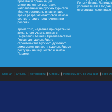
проектах и организации
Роны и Луары, Лангедок
многочисленных выставок,
упоминавшаяся гордая 
направленных на русских туристов.
отстоявшая свое право 
Многие рестораны в настоящее
время разрабатывают свои меню в
соответствии с предпочтениями
россиян.
Кроме того, недавнее приобретение
земельного участка рядом с
Эйфелевой башней Правительством
России для дальнейшего
строительства Русского духовного
дома может привести к дальнейшему
росту цен на имущество и землю
Париже.
|
|
|
|
|
Главная
Отзывы
Фотографии
Опросы
Недвижимость во Франции
Герб Ф