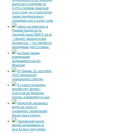
недвижимость во Франции
выросли в среднем на
4,2% в первом квартале
этого года, но существуют
также предпосылки к
снижению цен к концу года.
Цены на квартиры в
Париже выросли до
средней цены 6680 € за м²,
- говорят французские
нотариусы, - что является
рекордным для столицы.
астным лицам,
владеющим
недвижимостью во
Франции
В Париже 22 сентября
2010 произошло
уникальное событие
К существующему
множеству бизнес-
статусов во Франции
теперь добавляется еще
Недолгой оказалась
мода на отказ от
очевидных проявлений
богатства в пользу
Парижский рынок
жилой недвижимости
всегда был популярен