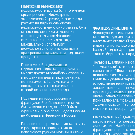
Парижский рынок жилой
недвижимости всегда был популярен
среди россиян. Несмотря на
экономический кризис, спрос среди
русских на парижскую жилую
недвижимость неуклонно растет. Они
ФРАНЦУЗСКИЕ ВИНА
мгновенно оценили изменения
Французские вина имею
в законодательстве Франции,
многовековую историю –
касающееся нерезидентов, и
нескольких столетий ф
максимально используют
известны не только в Ев
возможность получать
кредиты на
Каждый год во Франции 
под низкие
приобретение недвижимости
тонн отборного виногра
проценты.
Только в Шампани изго
Рынок жилой
недвижимости
"Шампанское", которое 
пострадал меньше, чем во
Парижа
называется "Шампанским
многих других европейских столицах,
Франции. Остальные ев
и по данным аналитиков, цены на
были вынуждены переим
недвижимость Париже начали
алкогольные напитки та
восстанавливаться начиная со
зарегистрированная ма
второй половины 2009 года.
провинции
ни в
Шампань
упоминалась в названи
Растущий интерес россиян к
принадлежала Франции.
французской собственности может
"Шампанских вин" тепе
быть связан с тем, что 2010 был
исключительнофранцузс
официально объявлен Годом России
во Франции и Франции в России.
На сегодняшний день Ф
место в мире по произв
В настоящее время многие магазины
дорогих вин. Наибольш
и рестораны Парижа активно
французские вина таких
используют русские мотивы в своих
как Бордо,
,
Бургундия
Эль