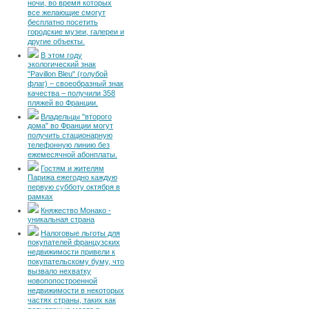
ночи, во время которых
все желающие смогут
бесплатно посетить
городские музеи, галереи и
другие объекты.
В этом году
экологический знак
"Pavillon Bleu" (голубой
флаг) – своеобразный знак
качества – получили 358
пляжей во Франции.
Владельцы "второго
дома" во Франции могут
получить стационарную
телефонную линию без
ежемесячной абонплаты.
Гостям и жителям
Парижа ежегодно каждую
первую субботу октября в
рамках
Княжество Монако -
уникальная страна
Налоговые льготы для
покупателей французских
недвижимости привели к
покупательскому буму, что
вызвало нехватку
новопопостроенной
недвижимости в некоторых
частях страны, таких как