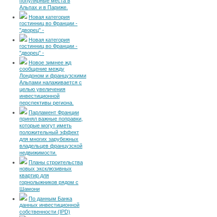
популярные места в
Альпах и в Париже.
Новая категория
гостинниц во Франции -
"дворец" -
Новая категория
гостинниц во Франции -
"дворец" -
Новое зимнее жд
сообщение между
Лондоном и французскими
Альпами налаживается с
целью увеличения
инвестиционной
перспективы региона.
Парламент Франции
принял важные поправки,
которые могут иметь
положительный эффект
для многих зарубежных
владельцев французской
недвижимости.
Планы строительства
новых эксклюзивных
квартир для
горнолыжников рядом с
Шамони
По данным Банка
данных инвестиционной
собственности (IPD)