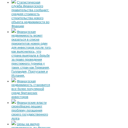
Статистическая
служба французского
правительства сообщает:
средняя стоимость
строительства нового
объекта недвижимости во
Франции
Французская
недвижимость может
оказаться в списке
приоритетов номер один
для инвесторов после того,
как выяснилось, что
страна выиграла в борьбе
за право проведения
престижного турнира у
таких стран как Германия,
Голландия, Португалия и
Испания.
Французская
недвижимость становится
все более популярной
среди британских
инвесторов
Французские власти
своеобразно решают
проблему погашения
своего государственного
долга
Цены на жилую