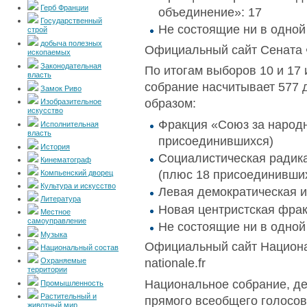
Герб Франции
объединение»: 17
Государственный
Не состоящие ни в одной
строй
добыча полезных
Официальный сайт Сената 
ископаемых
Законодательная
По итогам выборов 10 и 17
власть
собрание насчитывает 577 
Замок Риво
образом:
Изобразительное
искусство
Фракция «Союз за народн
Исполнительная
власть
присоединившихся)
История
Социалистическая радика
Кинематограф
(плюс 18 присоединивши
Компьенский дворец
Культура и искусство
Левая демократическая и
Литература
Новая центристская фрак
Местное
самоуправление
Не состоящие ни в одной
Музыка
Официальный сайт Национа
Национальный состав
nationale.fr
Охраняемые
территории
Национальное собрание, де
Промышленность
Растительный и
прямого всеобщего голосова
животный мир