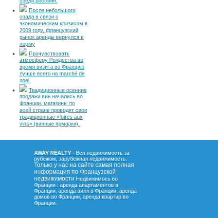
среди россиян.
После небольшого
спада в связи с
экономическим кризисом в
2009 году, французский
рынок аренды вернулся в
норму
Прочувствовать
атмосферу Рождества во
время визита во Францию
лучше всего на marché de
noel.
Традиционные осенние
продажи вин начались во
Франции, магазины по
всей стране проводят свои
традиционные «foires aux
vins» (винные ярмарки).
AWAY REALTY
- Вся недвижимость за
рубежом, зарубежная недвижимость.
Только у нас на сайте самая полная
информация по Французской
недвижимости
Недвижимось во
Франции : аренда апартаментов в
Франции, аренда вилл в Франции, аренда
домов во Франции, аренда квартир во
.
Франции