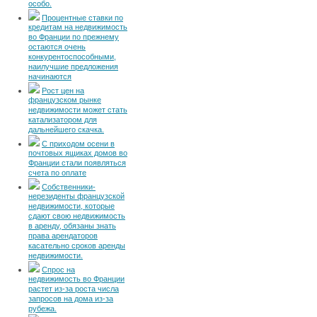
особо.
Процентные ставки по
кредитам на недвижимость
во Франции по прежнему
остаются очень
конкурентоспособными,
наилучшие предложения
начинаются
Рост цен на
французском рынке
недвижимости может стать
катализатором для
дальнейшего скачка.
С приходом осени в
почтовых ящиках домов во
Франции стали появляться
счета по оплате
Собственники-
нерезиденты французской
недвижимости, которые
сдают свою недвижимость
в аренду, обязаны знать
права арендаторов
касательно сроков аренды
недвижимости.
Спрос на
недвижимость во Франции
растет из-за роста числа
запросов на дома из-за
рубежа.