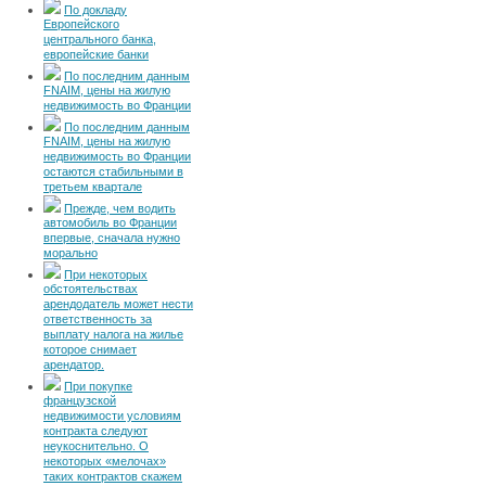
По докладу
Европейского
центрального банка,
европейские банки
По последним данным
FNAIM, цены на жилую
недвижимость во Франции
По последним данным
FNAIM, цены на жилую
недвижимость во Франции
остаются стабильными в
третьем квартале
Прежде, чем водить
автомобиль во Франции
впервые, сначала нужно
морально
При некоторых
обстоятельствах
арендодатель может нести
ответственность за
выплату налога на жилье
которое снимает
арендатор.
При покупке
французской
недвижимости условиям
контракта следуют
неукоснительно. О
некоторых «мелочах»
таких контрактов скажем