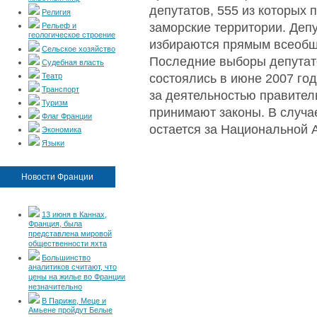
депутатов, 555 из которых
Религия
заморские территории. Деп
Рельеф и
геологическое строение
избираются прямым всеобщ
Сельское хозяйство
Последние выборы депутат
Судебная власть
состоялись в июне 2007 го
Театр
Транспорт
за деятельностью правител
Туризм
принимают законы. В случа
Флаг Франции
остается за Национальной 
Экономика
Языки
Новости Франции
13 июня в Каннах,
Франция, была
представлена мировой
общественности яхта
Большинство
аналитиков считают, что
цены на жилье во Франции
незначительно
В Париже, Меце и
Амьене пройдут Белые