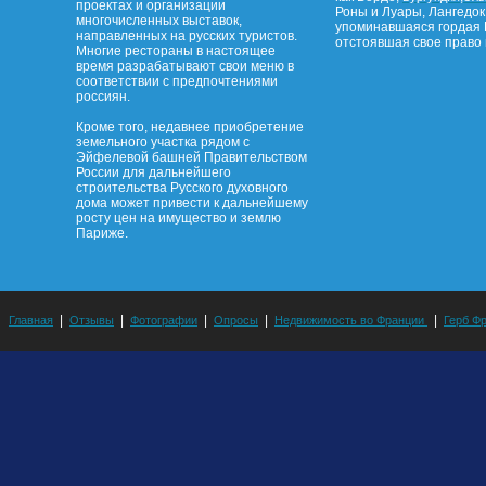
проектах и организации
Роны и Луары, Лангедок
многочисленных выставок,
упоминавшаяся гордая 
направленных на русских туристов.
отстоявшая свое право 
Многие рестораны в настоящее
время разрабатывают свои меню в
соответствии с предпочтениями
россиян.
Кроме того, недавнее приобретение
земельного участка рядом с
Эйфелевой башней Правительством
России для дальнейшего
строительства Русского духовного
дома может привести к дальнейшему
росту цен на имущество и землю
Париже.
|
|
|
|
|
Главная
Отзывы
Фотографии
Опросы
Недвижимость во Франции
Герб Ф