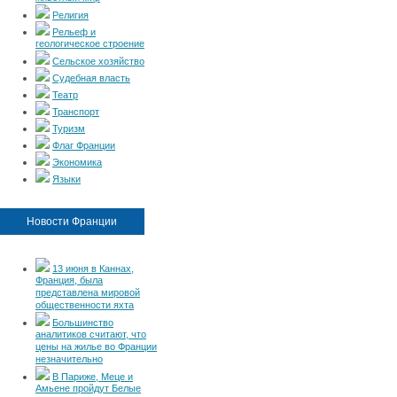
Религия
Рельеф и
геологическое строение
Сельское хозяйство
Судебная власть
Театр
Транспорт
Туризм
Флаг Франции
Экономика
Языки
Новости Франции
13 июня в Каннах,
Франция, была
представлена мировой
общественности яхта
Большинство
аналитиков считают, что
цены на жилье во Франции
незначительно
В Париже, Меце и
Амьене пройдут Белые