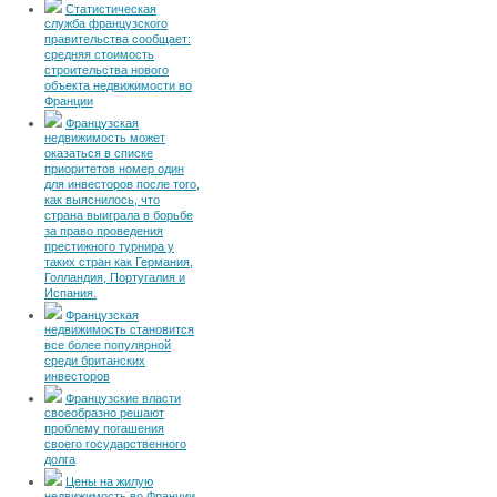
Статистическая
служба французского
правительства сообщает:
средняя стоимость
строительства нового
объекта недвижимости во
Франции
Французская
недвижимость может
оказаться в списке
приоритетов номер один
для инвесторов после того,
как выяснилось, что
страна выиграла в борьбе
за право проведения
престижного турнира у
таких стран как Германия,
Голландия, Португалия и
Испания.
Французская
недвижимость становится
все более популярной
среди британских
инвесторов
Французские власти
своеобразно решают
проблему погашения
своего государственного
долга
Цены на жилую