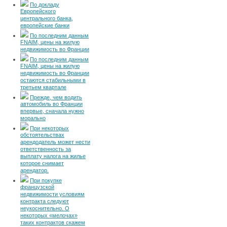
По докладу
Европейского
центрального банка,
европейские банки
По последним данным
FNAIM, цены на жилую
недвижимость во Франции
По последним данным
FNAIM, цены на жилую
недвижимость во Франции
остаются стабильными в
третьем квартале
Прежде, чем водить
автомобиль во Франции
впервые, сначала нужно
морально
При некоторых
обстоятельствах
арендодатель может нести
ответственность за
выплату налога на жилье
которое снимает
арендатор.
При покупке
французской
недвижимости условиям
контракта следуют
неукоснительно. О
некоторых «мелочах»
таких контрактов скажем