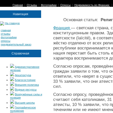
|
|
|
|
Главная
Отзывы
Фотографии
Опросы
Недвижимость во Франции
Навигация
Основная статья:
Религ
На главную
— светская страна, 
Франция
главная
конституционным правом. Зде
отзывы
светскости (laїcité), в соотв
фотографии
опросы
жёстко отделено от всех рел
предварительный заказ
республики воспринимается к
нация перестает быть столь 
Справочная
характера воспринимаются д
Согласно опросам, проведён
Административное
деление
граждан заявили о том, что о
Архитектура
ответили, что «верят в суще
Благосостояние
33 % заявили, что они атеис
Внешняя политика
сил.
Водные ресурсы
Согласно опросу, проведённом
Вооружённые силы и
полиция
считают себя католиками, 31
Высшие школы
атеисты, 10 % заявили, что 
Географическое
течениям или не имеют мнени
положение