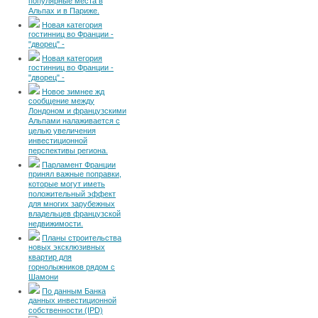
популярные места в
Альпах и в Париже.
Новая категория
гостинниц во Франции -
"дворец" -
Новая категория
гостинниц во Франции -
"дворец" -
Новое зимнее жд
сообщение между
Лондоном и французскими
Альпами налаживается с
целью увеличения
инвестиционной
перспективы региона.
Парламент Франции
принял важные поправки,
которые могут иметь
положительный эффект
для многих зарубежных
владельцев французской
недвижимости.
Планы строительства
новых эксклюзивных
квартир для
горнолыжников рядом с
Шамони
По данным Банка
данных инвестиционной
собственности (IPD)