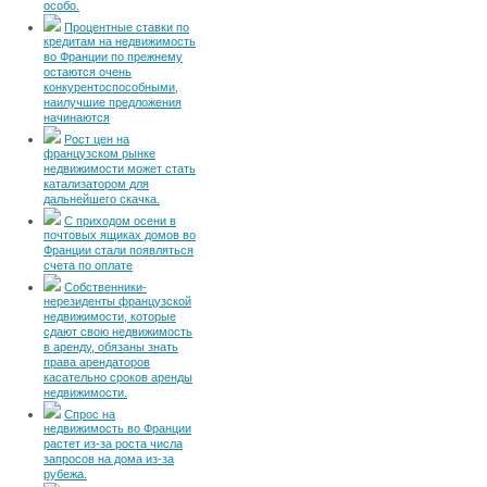
особо.
Процентные ставки по
кредитам на недвижимость
во Франции по прежнему
остаются очень
конкурентоспособными,
наилучшие предложения
начинаются
Рост цен на
французском рынке
недвижимости может стать
катализатором для
дальнейшего скачка.
С приходом осени в
почтовых ящиках домов во
Франции стали появляться
счета по оплате
Собственники-
нерезиденты французской
недвижимости, которые
сдают свою недвижимость
в аренду, обязаны знать
права арендаторов
касательно сроков аренды
недвижимости.
Спрос на
недвижимость во Франции
растет из-за роста числа
запросов на дома из-за
рубежа.