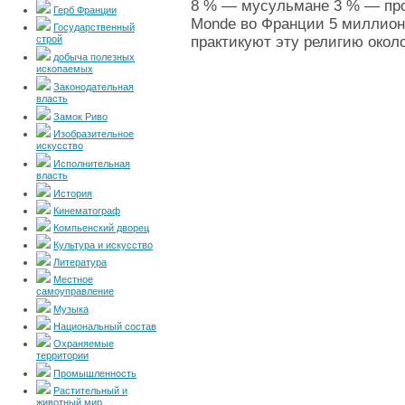
8 % — мусульмане 3 % — про
Герб Франции
Monde во Франции 5 миллион
Государственный
строй
практикуют эту религию окол
добыча полезных
ископаемых
Законодательная
власть
Замок Риво
Изобразительное
искусство
Исполнительная
власть
История
Кинематограф
Компьенский дворец
Культура и искусство
Литература
Местное
самоуправление
Музыка
Национальный состав
Охраняемые
территории
Промышленность
Растительный и
животный мир