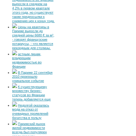
недвижимость во Франции
выросли в среднем на
4,2% в первом квартале
этого года, но существуют
также предпосылки к
снижению цен к концу года.
Цены на квартиры в
Париже выросли до
средней цены 6680 € за м²,
- говорят французские
нотариусы, - что является
рекордным для столицы.
астным лицам,
владеющим
недвижимостью во
Франции
В Париже 22 сентября
2010 произошло
уникальное событие
К существующему
множеству бизнес-
статусов во Франции
теперь добавляется еще
Недолгой оказалась
мода на отказ от
очевидных проявлений
богатства в пользу
Парижский рынок
жилой недвижимости
всегда был популярен