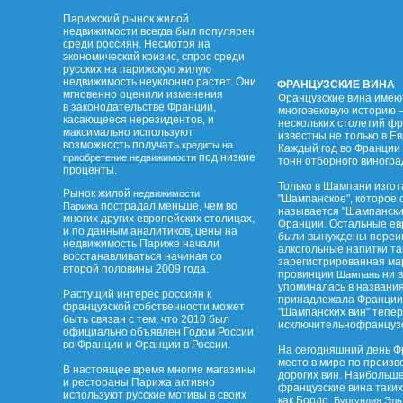
Парижский рынок жилой
недвижимости всегда был популярен
среди россиян. Несмотря на
экономический кризис, спрос среди
русских на парижскую жилую
недвижимость неуклонно растет. Они
ФРАНЦУЗСКИЕ ВИНА
мгновенно оценили изменения
Французские вина имею
в законодательстве Франции,
многовековую историю –
касающееся нерезидентов, и
нескольких столетий ф
максимально используют
известны не только в Ев
возможность получать
кредиты на
Каждый год во Франции 
под низкие
приобретение недвижимости
тонн отборного виногра
проценты.
Только в Шампани изго
Рынок жилой
недвижимости
"Шампанское", которое 
пострадал меньше, чем во
Парижа
называется "Шампанским
многих других европейских столицах,
Франции. Остальные ев
и по данным аналитиков, цены на
были вынуждены переим
недвижимость Париже начали
алкогольные напитки та
восстанавливаться начиная со
зарегистрированная ма
второй половины 2009 года.
провинции
ни в
Шампань
упоминалась в названи
Растущий интерес россиян к
принадлежала Франции.
французской собственности может
"Шампанских вин" тепе
быть связан с тем, что 2010 был
исключительнофранцузс
официально объявлен Годом России
во Франции и Франции в России.
На сегодняшний день Ф
место в мире по произв
В настоящее время многие магазины
дорогих вин. Наибольш
и рестораны Парижа активно
французские вина таких
используют русские мотивы в своих
как Бордо,
,
Бургундия
Эль