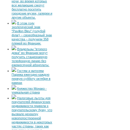
ночи, во время которых
все желающие смогут
бесплатно посетить
городские музеи, галереи и
другие объекты.
В этом году
экологический знак
"Pavillon Bleu" (голубой
флаг) – своеобразный знак
качества – получили 358
пляжей во Франции.
Владельцы "второго
дома" во Франции могут
получить стационарную
телефонную линию без
ежемесячной абонплаты.
Гостям и жителям
Парижа ежегодно каждую
первую субботу октября в
рамках
Княжество Монако -
уникальная страна
Налоговые льготы для
покупателей французских
недвижимости привели к
покупательскому буму, что
вызвало нехватку
новопопостроенной
недвижимости в некоторых
частях страны, таких как