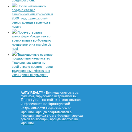
среди россиян.
После небольшого
спада в связи с
экономическим кризисом в
2009 году, французский
рынок аренды вернулся в
норму
Прочувствовать
атмосферу Рождества во
время визита во Францию
лучше всего на marché de
noel.
Традиционные осенние
продажи вин начались во
Франции, магазины по
всей стране проводят свои
традиционные «foires aux
vins» (винные ярмарки).
AWAY REALTY
- Вся недвижимость за
рубежом, зарубежная недвижимость.
Только у нас на сайте самая полная
информация по Французской
недвижимости
Недвижимось во
Франции : аренда апартаментов в
Франции, аренда вилл в Франции, аренда
домов во Франции, аренда квартир во
.
Франции