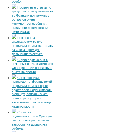
особо.
Процентные ставки по
кредитам на недвижимость
во Франции по прежнему
остаются очень
конкурентоспособными,
наилучшие предложения
начинаются
Рост цен на
французском рынке
недвижимости может стать
катализатором для
дальнейшего скачка.
С приходом осени в
почтовых ящиках домов во
Франции стали появляться
счета по оплате
Собственники-
нерезиденты французской
недвижимости, которые
сдают свою недвижимость
в аренду, обязаны знать
права арендаторов
касательно сроков аренды
недвижимости.
Спрос на
недвижимость во Франции
растет из-за роста числа
запросов на дома из-за
рубежа.