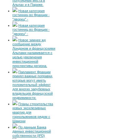
популярные места в
Альпах и в Париже.
Новая категория
гостинниц во Франции -
"дворец" -
Новая категория
гостинниц во Франции -
"дворец" -
Новое зимнее жд
сообщение между
Лондоном и французскими
Альпами налаживается с
целью увеличения
инвестиционной
перспективы региона.
Парламент Франции
принял важные поправки,
которые могут иметь
положительный эффект
для многих зарубежных
владельцев французской
недвижимости.
Планы строительства
новых эксклюзивных
квартир для
горнолыжников рядом с
Шамони
По данным Банка
данных инвестиционной
собственности (IPD)