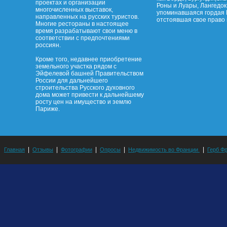
проектах и организации
Роны и Луары, Лангедок
многочисленных выставок,
упоминавшаяся гордая 
направленных на русских туристов.
отстоявшая свое право 
Многие рестораны в настоящее
время разрабатывают свои меню в
соответствии с предпочтениями
россиян.
Кроме того, недавнее приобретение
земельного участка рядом с
Эйфелевой башней Правительством
России для дальнейшего
строительства Русского духовного
дома может привести к дальнейшему
росту цен на имущество и землю
Париже.
|
|
|
|
|
Главная
Отзывы
Фотографии
Опросы
Недвижимость во Франции
Герб Ф