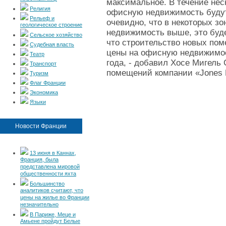
максимальное. В течение не
Религия
офисную недвижимость будут
Рельеф и
очевидно, что в некоторых зон
геологическое строение
недвижимость выше, это буде
Сельское хозяйство
что строительство новых пом
Судебная власть
цены на офисную недвижимос
Театр
года, - добавил Хосе Мигель
Транспорт
помещений компании «Jones L
Туризм
Флаг Франции
Экономика
Языки
Новости Франции
13 июня в Каннах,
Франция, была
представлена мировой
общественности яхта
Большинство
аналитиков считают, что
цены на жилье во Франции
незначительно
В Париже, Меце и
Амьене пройдут Белые