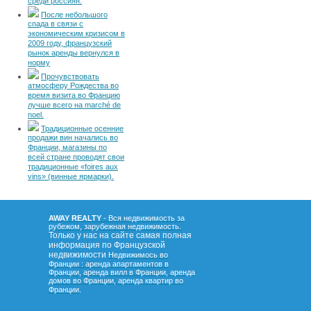
среди россиян.
После небольшого
спада в связи с
экономическим кризисом в
2009 году, французский
рынок аренды вернулся в
норму
Прочувствовать
атмосферу Рождества во
время визита во Францию
лучше всего на marché de
noel.
Традиционные осенние
продажи вин начались во
Франции, магазины по
всей стране проводят свои
традиционные «foires aux
vins» (винные ярмарки).
AWAY REALTY
- Вся недвижимость за
рубежом, зарубежная недвижимость.
Только у нас на сайте самая полная
информация по Французской
недвижимости
Недвижимось во
Франции : аренда апартаментов в
Франции, аренда вилл в Франции, аренда
домов во Франции, аренда квартир во
.
Франции