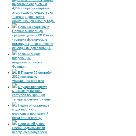
недвижимость во Франции
выросли в среднем на
4,2% в первом квартале
этого года, но существуют
также предпосылки к
снижению цен к концу года.
Цены на квартиры в
Париже выросли до
средней цены 6680 € за м²,
- говорят французские
нотариусы, - что является
рекордным для столицы.
астным лицам,
владеющим
недвижимостью во
Франции
В Париже 22 сентября
2010 произошло
уникальное событие
К существующему
множеству бизнес-
статусов во Франции
теперь добавляется еще
Недолгой оказалась
мода на отказ от
очевидных проявлений
богатства в пользу
Парижский рынок
жилой недвижимости
всегда был популярен