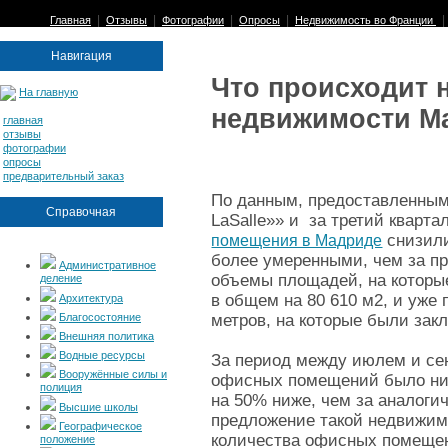
|
|
|
|
Главная
Отзывы
Фотографии
Опросы
Недвижимость во Франции
Навигация
Что происходит 
На главную
недвижимости М
главная
отзывы
фотографии
опросы
предварительный заказ
По данным, предоставленным
Справочная
LaSalle»» и за третий кварта
снизили
помещения в Мадриде
более умеренными, чем за п
Административное
объемы площадей, на которые
деление
в общем на 80 610 м2, и уж
Архитектура
Благосостояние
метров, на которые были зак
Внешняя политика
Водные ресурсы
За период между июлем и се
Вооружённые силы и
офисных помещений было ниж
полиция
на 50% ниже, чем за аналоги
Высшие школы
предложение такой недвижим
Географическое
количества офисных помещени
положение