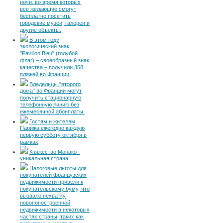
ночи, во время которых
все желающие смогут
бесплатно посетить
городские музеи, галереи и
другие объекты.
В этом году
экологический знак
"Pavillon Bleu" (голубой
флаг) – своеобразный знак
качества – получили 358
пляжей во Франции.
Владельцы "второго
дома" во Франции могут
получить стационарную
телефонную линию без
ежемесячной абонплаты.
Гостям и жителям
Парижа ежегодно каждую
первую субботу октября в
рамках
Княжество Монако -
уникальная страна
Налоговые льготы для
покупателей французских
недвижимости привели к
покупательскому буму, что
вызвало нехватку
новопопостроенной
недвижимости в некоторых
частях страны, таких как