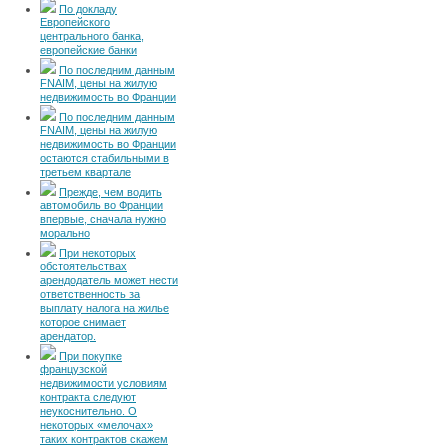
По докладу
Европейского
центрального банка,
европейские банки
По последним данным
FNAIM, цены на жилую
недвижимость во Франции
По последним данным
FNAIM, цены на жилую
недвижимость во Франции
остаются стабильными в
третьем квартале
Прежде, чем водить
автомобиль во Франции
впервые, сначала нужно
морально
При некоторых
обстоятельствах
арендодатель может нести
ответственность за
выплату налога на жилье
которое снимает
арендатор.
При покупке
французской
недвижимости условиям
контракта следуют
неукоснительно. О
некоторых «мелочах»
таких контрактов скажем