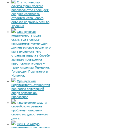
Статистическая
служба французского
правительства сообщает:
средняя стоимость
строительства нового
объекта недвижимости во
Франции
Французская
недвижимость может
оказаться в списке
приоритетов номер один
для инвесторов после того,
как выяснилось, что
страна выиграла в борьбе
за право проведения
престижного турнира у
таких стран как Германия,
Голландия, Португалия и
Испания.
Французская
недвижимость становится
все более популярной
среди британских
инвесторов
Французские власти
своеобразно решают
проблему погашения
своего государственного
долга
Цены на жилую