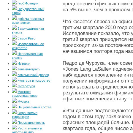
предложение офисных помеще
Герб Франции
на 5% выше, чем в прошлом в
Государственный
строй
добыча полезных
Что касается спроса на офи
ископаемых
третьем квартале 2010 года 
Законодательная
власть
Исследование показало, что у
Замок Риво
третий квартал приходится на
Изобразительное
происходит из-за постоянного
искусство
начавшимся полтора года на
Исполнительная
власть
Педро де Чуррука, член сове
История
«Jones Lang LaSalle» подчер
Кинематограф
наблюдается проявление инте
Компьенский дворец
получении информации о пло
Культура и искусство
использовать в среднесрочно
Литература
Местное
результате ожидания фирмам
самоуправление
офисные помещения станут с
Музыка
Национальный состав
«Эти данные подтверждаются 
Охраняемые
годом в этом году заключено
территории
офисных площадей больше. На
Промышленность
квартала года, общее число
Растительный и
животный мир