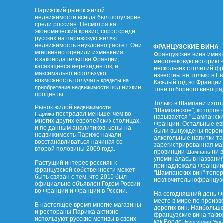
Парижский рынок жилой
недвижимости всегда был популярен
среди россиян. Несмотря на
экономический кризис, спрос среди
русских на парижскую жилую
недвижимость неуклонно растет. Они
ФРАНЦУЗСКИЕ ВИНА
мгновенно оценили изменения
Французские вина имею
в законодательстве Франции,
многовековую историю –
касающееся нерезидентов, и
нескольких столетий ф
максимально используют
известны не только в Ев
возможность получать
кредиты на
Каждый год во Франции 
под низкие
приобретение недвижимости
тонн отборного виногра
проценты.
Только в Шампани изго
Рынок жилой
недвижимости
"Шампанское", которое 
пострадал меньше, чем во
Парижа
называется "Шампанским
многих других европейских столицах,
Франции. Остальные ев
и по данным аналитиков, цены на
были вынуждены переим
недвижимость Париже начали
алкогольные напитки та
восстанавливаться начиная со
зарегистрированная ма
второй половины 2009 года.
провинции
ни в
Шампань
упоминалась в названи
Растущий интерес россиян к
принадлежала Франции.
французской собственности может
"Шампанских вин" тепе
быть связан с тем, что 2010 был
исключительнофранцузс
официально объявлен Годом России
во Франции и Франции в России.
На сегодняшний день Ф
место в мире по произв
В настоящее время многие магазины
дорогих вин. Наибольш
и рестораны Парижа активно
французские вина таких
используют русские мотивы в своих
как Бордо,
,
Бургундия
Эль